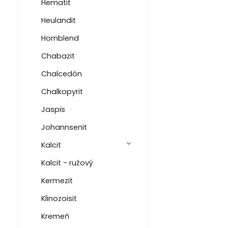
Hematit
Heulandit
Hornblend
Chabazit
Chalcedón
Chalkopyrit
Jaspis
Johannsenit
Kalcit
Kalcit - ružový
Kermezit
Klinozoisit
Kremeň