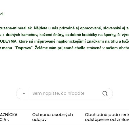
ci,
uzana-mineral.sk. Nájdete u nás prírodné aj opracované, slovenské aj z
iu z drahých kameňov, kožené šnúry, ozdobné krabičky na šperky, či vý
DEYMA, ktoré sú inšpirované najikonickejšímí značkami na trhu a každ
e v menu "Doprava". Želáme vám príjemné chvíle strávené v našom obch
KAZNÍCKA
Ochrana osobných
Obchodné podmienky
CIA
údajov
odstúpenie od zmluv