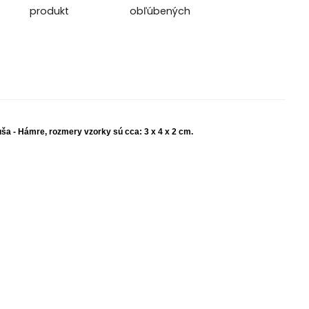
produkt
obľúbených
uša - Hámre, rozmery vzorky sú cca: 3 x 4 x 2 cm.