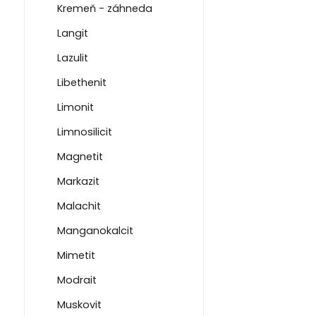
Kremeň - záhneda
Langit
Lazulit
Libethenit
Limonit
Limnosilicit
Magnetit
Markazit
Malachit
Manganokalcit
Mimetit
Modrait
Muskovit