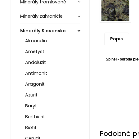
Minerály tromlované
Minerály zahraničie
Minerály Slovensko
Popis
Almandín
Ametyst
Spinel - odroda pl
Andaluzit
Antimonit
Aragonit
Azurit
Baryt
Berthierit
Biotit
Podobné p
Ceruzit