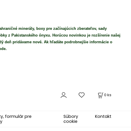
ahraničné minerály, boxy pre začínajúcich zberateľov, sady
robky z Pakistanského ónyxu. Horúcou novinkou je rozšírenie našej
ý deň pridávame nové. Ak hľadáte podrobnejšie informácie o
ode.
0
ks
, formulár pre
Súbory
Kontakt
y
cookie