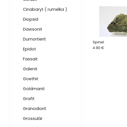
Cinabaryt ( rumelka )
Diopsid
Dawsonit
Dumortierit
Spinel
4.90 €
Epidot
Fassait
Galenit
Goethit
Goldmanit
Grafit
Granodiorit
Grossulár