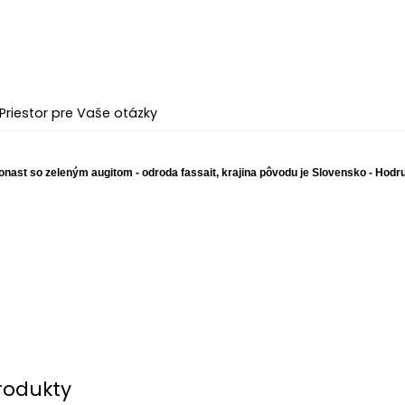
Priestor pre Vaše otázky
eonast so zeleným augitom - odroda fassait, krajina pôvodu je Slovensko - Hodr
rodukty