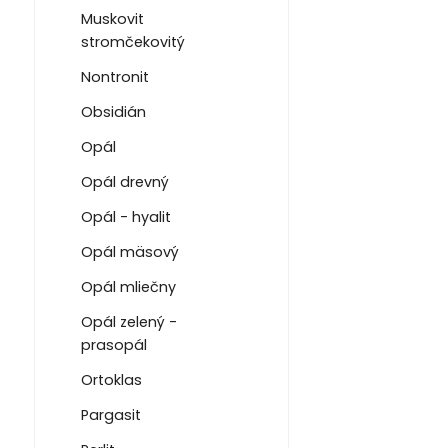
Muskovit
stromčekovitý
Nontronit
Obsidián
Opál
Opál drevný
Opál - hyalit
Opál mäsový
Opál mliečny
Opál zelený -
prasopál
Ortoklas
Pargasit