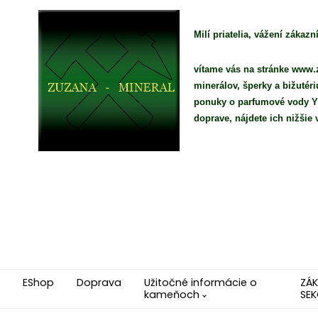
Milí priatelia, vážení zákazní
vítame vás na stránke www.z
minerálov, šperky a bižutér
ponuky o parfumové vody YO
doprave, nájdete ich nižši
EShop
Doprava
Užitočné informácie o
ZÁ
kameňoch
SEK