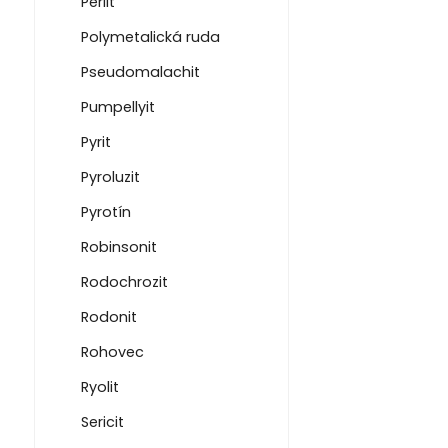
Perlit
Polymetalická ruda
Pseudomalachit
Pumpellyit
Pyrit
Pyroluzit
Pyrotín
Robinsonit
Rodochrozit
Rodonit
Rohovec
Ryolit
Sericit