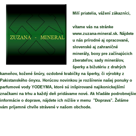
Milí priatelia, vážení zákazníci,
vítame vás na stránke
www.zuzana-mineral.sk. Nájdete
u nás prírodné aj opracované,
slovenské aj zahraničné
minerály, boxy pre začínajúcich
zberateľov, sady minerálov,
šperky a bižutériu z drahých
kameňov, kožené šnúry, ozdobné krabičky na šperky, či výrobky z
Pakistanského ónyxu. Horúcou novinkou je rozšírenie našej ponuky o
parfumové vody YODEYMA, ktoré sú inšpirované najikonickejšímí
značkami na trhu a každý deň pridávame nové. Ak hľadáte podrobnejšie
informácie o doprave, nájdete ich nižšie v menu "Doprava". Želáme
vám príjemné chvíle strávené v našom obchode.