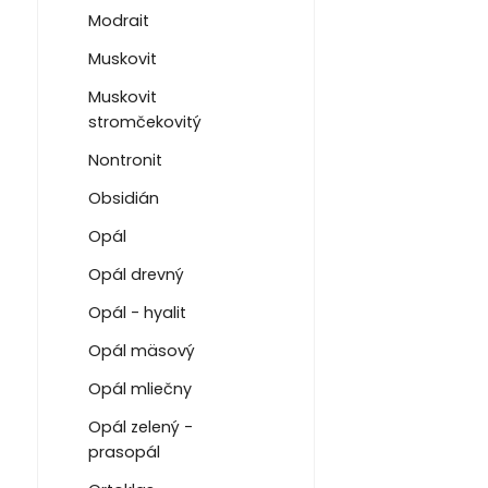
Modrait
Muskovit
Muskovit
stromčekovitý
Nontronit
Obsidián
Opál
Opál drevný
Opál - hyalit
Opál mäsový
Opál mliečny
Opál zelený -
prasopál