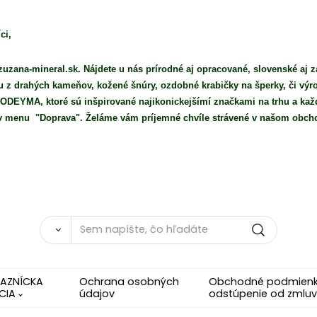
ci,
uzana-mineral.sk. Nájdete u nás prírodné aj opracované, slovenské aj z
iu z drahých kameňov, kožené šnúry, ozdobné krabičky na šperky, či vý
DEYMA, ktoré sú inšpirované najikonickejšímí značkami na trhu a každ
e v menu "Doprava". Želáme vám príjemné chvíle strávené v našom obch
KAZNÍCKA
Ochrana osobných
Obchodné podmienky
CIA
údajov
odstúpenie od zmluv