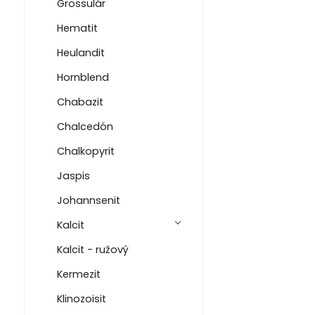
Grossulár
Hematit
Heulandit
Hornblend
Chabazit
Chalcedón
Chalkopyrit
Jaspis
Johannsenit
Kalcit
Kalcit - ružový
Kermezit
Klinozoisit