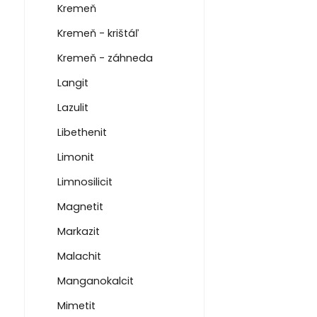
Kremeň
Kremeň - krištáľ
Kremeň - záhneda
Langit
Lazulit
Libethenit
Limonit
Limnosilicit
Magnetit
Markazit
Malachit
Manganokalcit
Mimetit