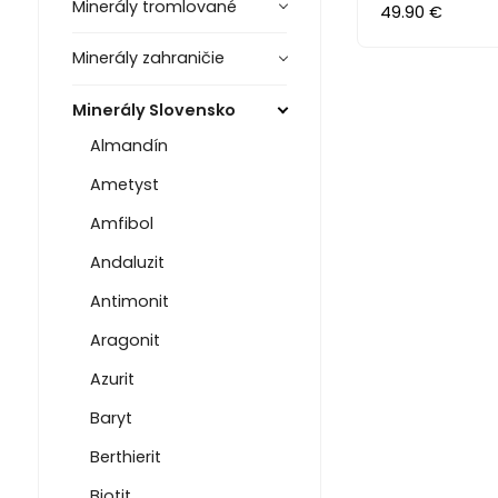
Minerály tromlované
49.90 €
Minerály zahraničie
Minerály Slovensko
Almandín
Ametyst
Amfibol
Andaluzit
Antimonit
Aragonit
Azurit
Baryt
Berthierit
Biotit