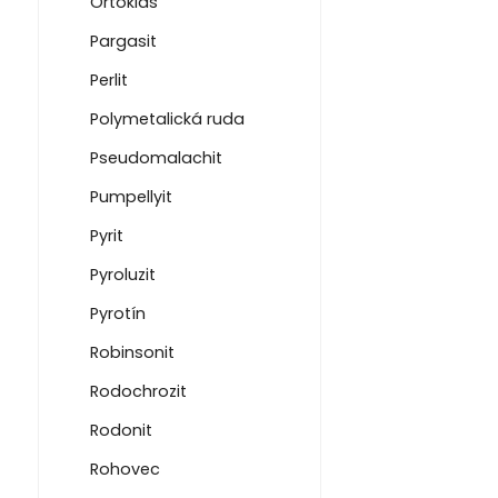
Ortoklas
Pargasit
Perlit
Polymetalická ruda
Pseudomalachit
Pumpellyit
Pyrit
Pyroluzit
Pyrotín
Robinsonit
Rodochrozit
Rodonit
Rohovec