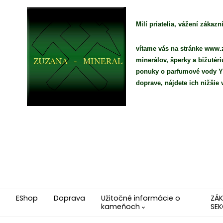
Milí priatelia, vážení zákazní
vítame vás na stránke www.z
minerálov, šperky a bižutér
ponuky o parfumové vody YO
doprave, nájdete ich nižši
EShop
Doprava
Užitočné informácie o
ZÁ
kameňoch
SEK