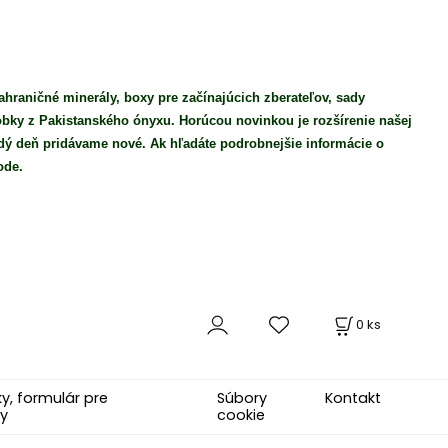
ahraničné minerály, boxy pre začínajúcich zberateľov, sady
robky z Pakistanského ónyxu. Horúcou novinkou je rozšírenie našej
ý deň pridávame nové. Ak hľadáte podrobnejšie informácie o
ode.
0
ks
, formulár pre
Súbory
Kontakt
y
cookie