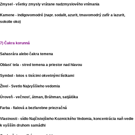
Zmysel - všetky zmysly vrátane nadzmyslového vnímania
Kamene - indigovomodré (napr. sodalit, azurit, tmavomodrý zafír a lazurit,
sokolie oko)
7) Čakra korunná
Sahasrára alebo čakra temena
Oblasť tela - stred temena a priestor nad hlavou
Symbol - lotos s tisícimi okvetnými lístkami
Živel - Svetlo Najvyššieho vedomia
Úroveň - večnosť, átman, Bráhman, satjálóka
Farba - fialová a bezfarebne priezračná
Vlastnosti - sídlo Najčistejšieho Kozmického Vedomia, koncentrácia naň vedie
k vyšším druhom samádhi