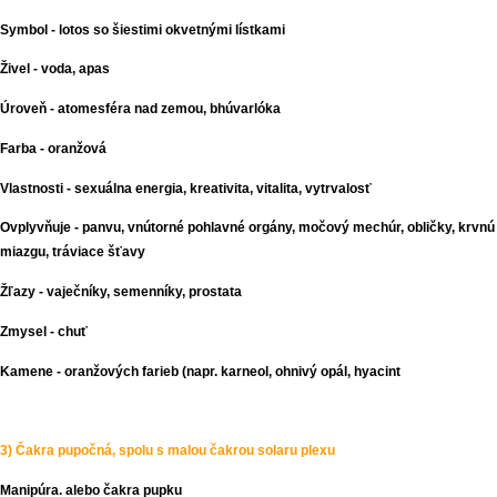
Symbol - lotos so šiestimi okvetnými lístkami
Živel - voda, apas
Úroveň - atomesféra nad zemou, bhúvarlóka
Farba - oranžová
Vlastnosti - sexuálna energia, kreativita, vitalita, vytrvalosť
Ovplyvňuje - panvu, vnútorné pohlavné orgány, močový mechúr, obličky, krvnú
miazgu, tráviace šťavy
Žľazy - vaječníky, semenníky, prostata
Zmysel - chuť
Kamene - oranžových farieb (napr. karneol, ohnivý opál, hyacint
3) Čakra pupočná, spolu s malou čakrou solaru plexu
Manipúra. alebo čakra pupku