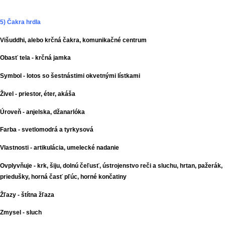
5) Čakra hrdla
Višuddhi, alebo krčná čakra, komunikačné centrum
Obasť tela - krčná jamka
Symbol - lotos so šestnástimi okvetnými lístkami
Živel - priestor, éter, akáša
Úroveň - anjelska, džanarlóka
Farba - svetlomodrá a tyrkysová
Vlastnosti - artikulácia, umelecké nadanie
Ovplyvňuje - krk, šiju, dolnú čeľusť, ústrojenstvo reči a sluchu, hrtan, pažerák,
priedušky, horná časť pľúc, horné končatiny
Žľazy - štítna žľaza
Zmysel - sluch