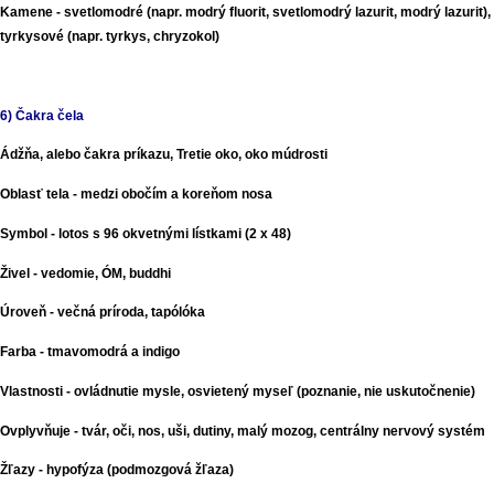
Kamene - svetlomodré (napr. modrý fluorit, svetlomodrý lazurit, modrý lazurit),
tyrkysové (napr. tyrkys, chryzokol)
6) Čakra čela
Ádžňa, alebo čakra príkazu, Tretie oko, oko múdrosti
Oblasť tela - medzi obočím a koreňom nosa
Symbol - lotos s 96 okvetnými lístkami (2 x 48)
Živel - vedomie, ÓM, buddhi
Úroveň - večná príroda, tapólóka
Farba - tmavomodrá a indigo
Vlastnosti - ovládnutie mysle, osvietený myseľ (poznanie, nie uskutočnenie)
Ovplyvňuje - tvár, oči, nos, uši, dutiny, malý mozog, centrálny nervový systém
Žľazy - hypofýza (podmozgová žľaza)