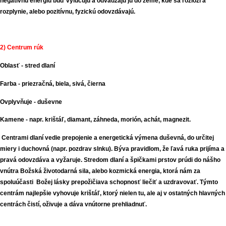
negatívnu energiu buď vylučujú a odvádzajú ju do zeme, kde sa rozloží a
rozplynie, alebo pozitívnu, fyzickú odovzdávajú.
2) Centrum rúk
Oblasť - stred dlaní
Farba - priezračná, biela, sivá, čierna
Ovplyvňuje - duševne
Kamene - napr. krištáľ, diamant, záhneda, morión, achát, magnezit.
Centrami dlaní vedie prepojenie a energetická výmena duševná, do určitej
miery i duchovná (napr. pozdrav slnku). Býva pravidlom, že ľavá ruka prijíma a
pravá odovzdáva a vyžaruje. Stredom dlaní a špičkami prstov prúdi do nášho
vnútra Božská životodarná sila, alebo kozmická energia, ktorá nám za
spoluúčasti Božej lásky prepožičiava schopnosť liečiť a uzdravovať. Týmto
centrám najlepšie vyhovuje krištáľ, ktorý nielen tu, ale aj v ostatných hlavných
centrách čistí, oživuje a dáva vnútorne prehliadnuť.