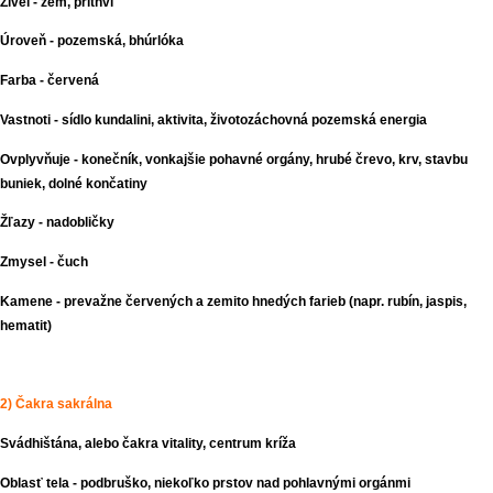
Živel - zem, prithvi
Úroveň - pozemská, bhúrlóka
Farba - červená
Vastnoti - sídlo kundalini, aktivita, životozáchovná pozemská energia
Ovplyvňuje - konečník, vonkajšie pohavné orgány, hrubé črevo, krv, stavbu
buniek, dolné končatiny
Žľazy - nadobličky
Zmysel - čuch
Kamene - prevažne červených a zemito hnedých farieb (napr. rubín, jaspis,
hematit)
2) Čakra sakrálna
Svádhištána, alebo čakra vitality, centrum kríža
Oblasť tela - podbruško, niekoľko prstov nad pohlavnými orgánmi