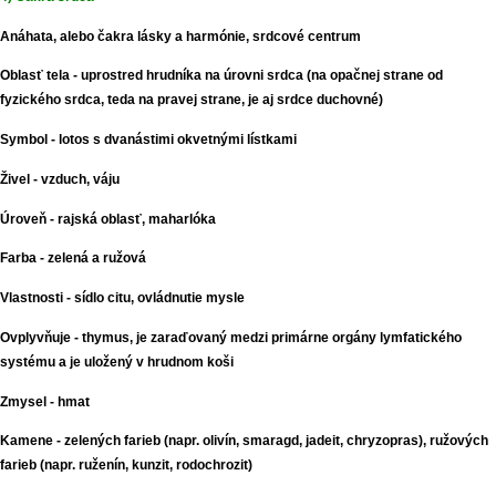
Anáhata, alebo čakra lásky a harmónie, srdcové centrum
Oblasť tela - uprostred hrudníka na úrovni srdca (na opačnej strane od
fyzického srdca, teda na pravej strane, je aj srdce duchovné)
Symbol - lotos s dvanástimi okvetnými lístkami
Živel - vzduch, váju
Úroveň - rajská oblasť, maharlóka
Farba - zelená a ružová
Vlastnosti - sídlo citu, ovládnutie mysle
Ovplyvňuje - thymus, je zaraďovaný medzi primárne orgány lymfatického
systému a je uložený v hrudnom koši
Zmysel - hmat
Kamene - zelených farieb (napr. olivín, smaragd, jadeit, chryzopras), ružových
farieb (napr. ruženín, kunzit, rodochrozit)