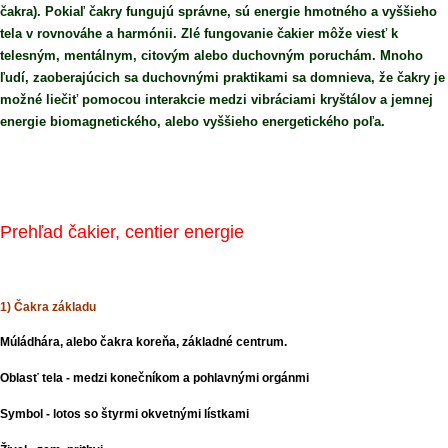
čakra). Pokiaľ čakry fungujú správne, sú energie hmotného a vyššieho
tela v rovnováhe a harmónii. Zlé fungovanie čakier môže viesť k
telesným, mentálnym, citovým alebo duchovným poruchám. Mnoho
ľudí, zaoberajúcich sa duchovnými praktikami sa domnieva, že čakry je
možné liečiť pomocou interakcie medzi vibráciami kryštálov a jemnej
energie biomagnetického, alebo vyššieho energetického poľa.
Prehľad čakier, centier energie
1) Čakra základu
Múládhára, alebo čakra koreňa, základné centrum.
Oblasť tela - medzi konečníkom a pohlavnými orgánmi
Symbol - lotos so štyrmi okvetnými lístkami