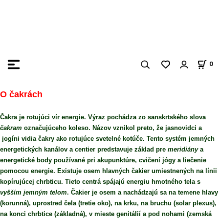
0
O čakrách
Čakra je rotujúci vír energie. Výraz pochádza zo sanskrtského slova
čakram
označujúceho koleso. Názov vznikol preto, že jasnovidci a
jogíni vidia čakry ako rotujúce svetelné kotúče. Tento systém jemných
energetických kanálov a centier predstavuje základ pre
meridiány
a
energetické body používané pri akupunktúre, cvičení jógy a liečenie
pomocou energie. Existuje osem hlavných čakier umiestnených na línii
kopírujúcej chrbticu. Tieto centrá spájajú energiu hmotného tela s
vyšším jemným telom
. Čakier je osem a nachádzajú sa na temene hlavy
(korunná), uprostred čela (tretie oko), na krku, na bruchu (solar plexus),
na konci chrbtice (základná), v mieste genitálií a pod nohami (zemská