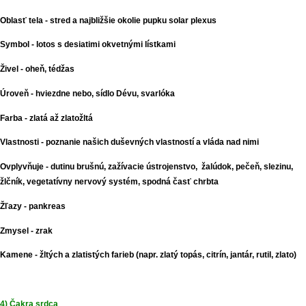
Oblasť tela - stred a najbližšie okolie pupku solar plexus
Symbol - lotos s desiatimi okvetnými lístkami
Živel - oheň, tédžas
Úroveň - hviezdne nebo, sídlo Dévu, svarlóka
Farba - zlatá až zlatožltá
Vlastnosti - poznanie našich duševných vlastností a vláda nad nimi
Ovplyvňuje - dutinu brušnú, zažívacie ústrojenstvo, žalúdok, pečeň, slezinu,
žlčník, vegetatívny nervový systém, spodná časť chrbta
Žľazy - pankreas
Zmysel - zrak
Kamene - žltých a zlatistých farieb (napr. zlatý topás, citrín, jantár, rutil, zlato)
4) Čakra srdca