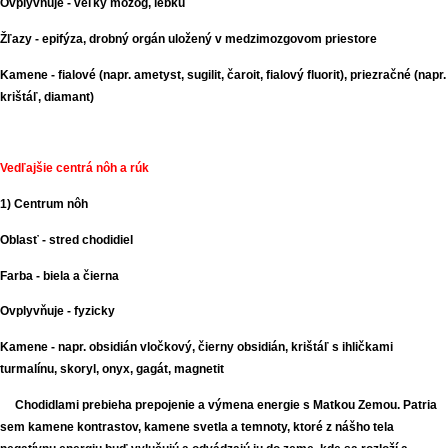
Ovplyvňuje - veľký mozog, lebku
Žľazy - epifýza, drobný orgán uložený v medzimozgovom priestore
Kamene - fialové (napr. ametyst, sugilit, čaroit, fialový fluorit), priezračné (napr.
krištáľ, diamant)
Vedľajšie centrá nôh a rúk
1) Centrum nôh
Oblasť - stred chodidiel
Farba - biela a čierna
Ovplyvňuje - fyzicky
Kamene - napr. obsidián vločkový, čierny obsidián, krištáľ s ihličkami
turmalínu, skoryl, onyx, gagát, magnetit
Chodidlami prebieha prepojenie a výmena energie s Matkou Zemou. Patria
sem kamene kontrastov, kamene svetla a temnoty, ktoré z nášho tela