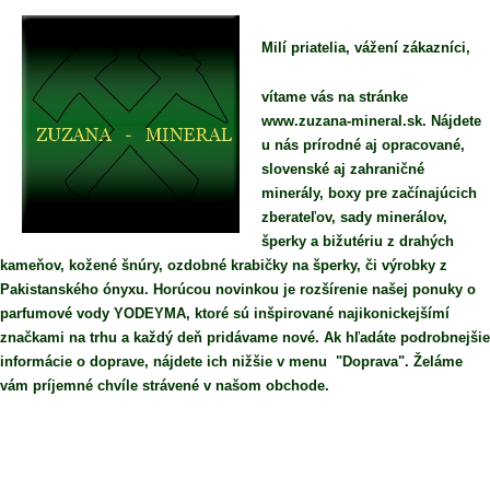
Milí priatelia, vážení zákazníci,
vítame vás na stránke
www.zuzana-mineral.sk. Nájdete
u nás prírodné aj opracované,
slovenské aj zahraničné
minerály, boxy pre začínajúcich
zberateľov, sady minerálov,
šperky a bižutériu z drahých
kameňov, kožené šnúry, ozdobné krabičky na šperky, či výrobky z
Pakistanského ónyxu. Horúcou novinkou je rozšírenie našej ponuky o
parfumové vody YODEYMA, ktoré sú inšpirované najikonickejšímí
značkami na trhu a každý deň pridávame nové. Ak hľadáte podrobnejšie
informácie o doprave, nájdete ich nižšie v menu "Doprava". Želáme
vám príjemné chvíle strávené v našom obchode.