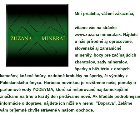
Milí priatelia, vážení zákazníci,
vítame vás na stránke
www.zuzana-mineral.sk. Nájdete
u nás prírodné aj opracované,
slovenské aj zahraničné
minerály, boxy pre začínajúcich
zberateľov, sady minerálov,
šperky a bižutériu z drahých
kameňov, kožené šnúry, ozdobné krabičky na šperky, či výrobky z
Pakistanského ónyxu. Horúcou novinkou je rozšírenie našej ponuky o
parfumové vody YODEYMA, ktoré sú inšpirované najikonickejšímí
značkami na trhu a každý deň pridávame nové. Ak hľadáte podrobnejšie
informácie o doprave, nájdete ich nižšie v menu "Doprava". Želáme
vám príjemné chvíle strávené v našom obchode.