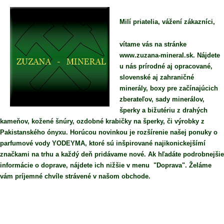
Milí priatelia, vážení zákazníci,
vítame vás na stránke
www.zuzana-mineral.sk. Nájdete
u nás prírodné aj opracované,
slovenské aj zahraničné
minerály, boxy pre začínajúcich
zberateľov, sady minerálov,
šperky a bižutériu z drahých
kameňov, kožené šnúry, ozdobné krabičky na šperky, či výrobky z
Pakistanského ónyxu. Horúcou novinkou je rozšírenie našej ponuky o
parfumové vody YODEYMA, ktoré sú inšpirované najikonickejšímí
značkami na trhu a každý deň pridávame nové. Ak hľadáte podrobnejšie
informácie o doprave, nájdete ich nižšie v menu "Doprava". Želáme
vám príjemné chvíle strávené v našom obchode.