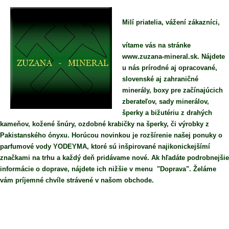
Milí priatelia, vážení zákazníci,
vítame vás na stránke
www.zuzana-mineral.sk. Nájdete
u nás prírodné aj opracované,
slovenské aj zahraničné
minerály, boxy pre začínajúcich
zberateľov, sady minerálov,
šperky a bižutériu z drahých
kameňov, kožené šnúry, ozdobné krabičky na šperky, či výrobky z
Pakistanského ónyxu. Horúcou novinkou je rozšírenie našej ponuky o
parfumové vody YODEYMA, ktoré sú inšpirované najikonickejšímí
značkami na trhu a každý deň pridávame nové. Ak hľadáte podrobnejšie
informácie o doprave, nájdete ich nižšie v menu "Doprava". Želáme
vám príjemné chvíle strávené v našom obchode.