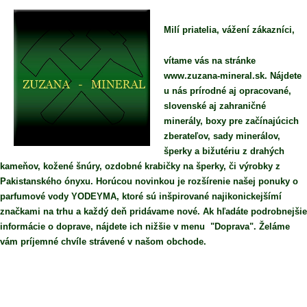
Milí priatelia, vážení zákazníci,
vítame vás na stránke
www.zuzana-mineral.sk. Nájdete
u nás prírodné aj opracované,
slovenské aj zahraničné
minerály, boxy pre začínajúcich
zberateľov, sady minerálov,
šperky a bižutériu z drahých
kameňov, kožené šnúry, ozdobné krabičky na šperky, či výrobky z
Pakistanského ónyxu. Horúcou novinkou je rozšírenie našej ponuky o
parfumové vody YODEYMA, ktoré sú inšpirované najikonickejšímí
značkami na trhu a každý deň pridávame nové. Ak hľadáte podrobnejšie
informácie o doprave, nájdete ich nižšie v menu "Doprava". Želáme
vám príjemné chvíle strávené v našom obchode.