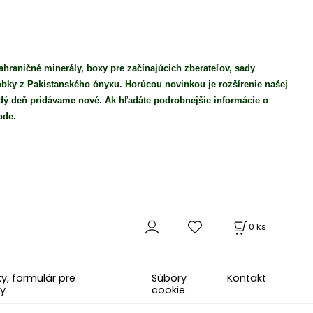
ahraničné minerály, boxy pre začínajúcich zberateľov, sady
robky z Pakistanského ónyxu. Horúcou novinkou je rozšírenie našej
ý deň pridávame nové. Ak hľadáte podrobnejšie informácie o
ode.
0
ks
, formulár pre
Súbory
Kontakt
y
cookie