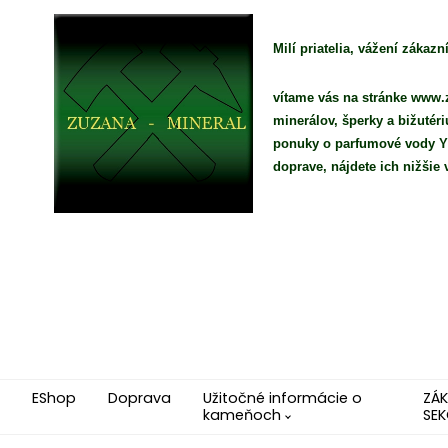
Milí priatelia, vážení zákazní
vítame vás na stránke www.z
minerálov, šperky a bižutér
ponuky o parfumové vody YO
doprave, nájdete ich nižši
EShop
Doprava
Užitočné informácie o
ZÁ
kameňoch
SEK