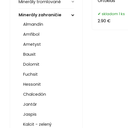
Ortoklas
Minerály tromlované
skladom 1 ks
Minerály zahraničie
2.90 €
Almandín
Amfibol
Ametyst
Bauxit
Dolomit
Fuchsit
Hessonit
Chalcedón
Jantár
Jaspis
Kalcit - zelený