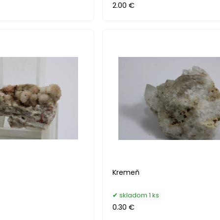
2.00 €
Kremeň
skladom 1 ks
0.30 €