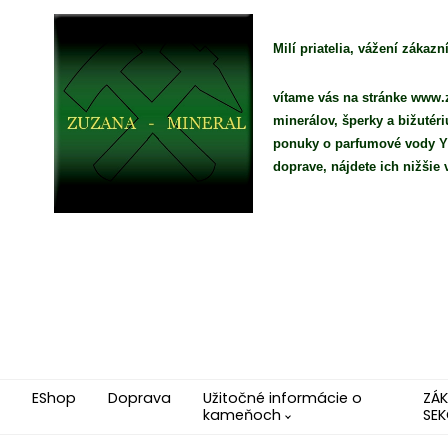
Milí priatelia, vážení zákazní
vítame vás na stránke www.z
minerálov, šperky a bižutér
ponuky o parfumové vody YO
doprave, nájdete ich nižši
EShop
Doprava
Užitočné informácie o
ZÁ
kameňoch
SEK