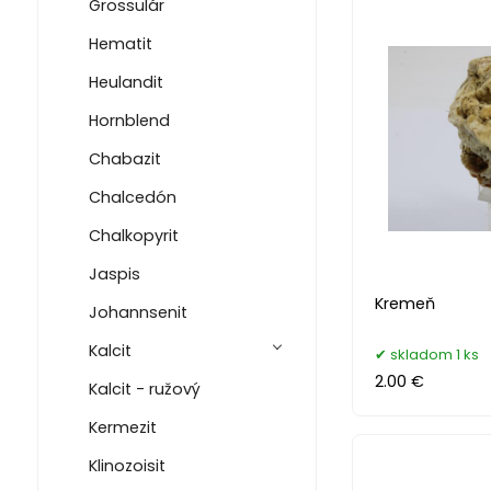
Grossulár
Hematit
Heulandit
Hornblend
Chabazit
Chalcedón
Chalkopyrit
Jaspis
Kremeň
Johannsenit
Kalcit
skladom 1 ks
2.00 €
Kalcit - ružový
Kermezit
Klinozoisit