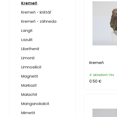
Kremeň
Kremeň - krištáľ
Kremeň - záhneda
Langit
Lazulit
Libethenit
Limonit
Kremeň
Limnosilicit
skladom 1 ks
Magnetit
0.50 €
Markazit
Malachit
Manganokalcit
Mimetit