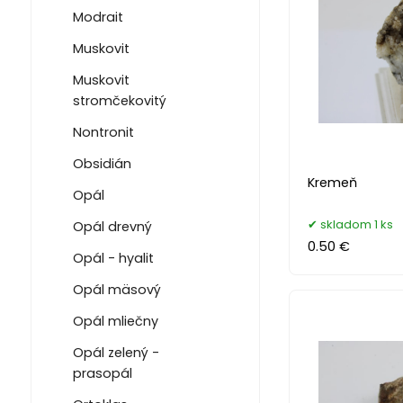
Modrait
Muskovit
Muskovit
stromčekovitý
Nontronit
Obsidián
Kremeň
Opál
skladom 1 ks
Opál drevný
0.50 €
Opál - hyalit
Opál mäsový
Opál mliečny
Opál zelený -
prasopál