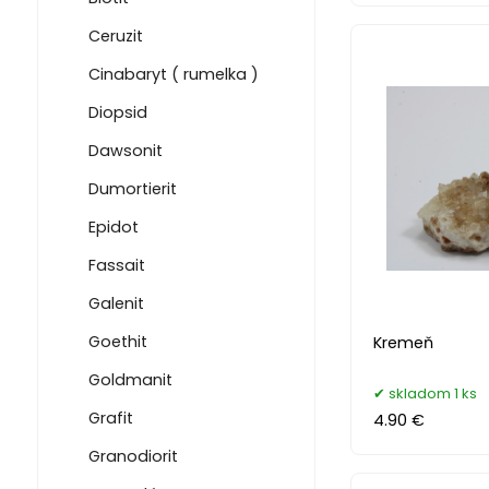
Ceruzit
Cinabaryt ( rumelka )
Diopsid
Dawsonit
Dumortierit
Epidot
Fassait
Galenit
Goethit
Kremeň
Goldmanit
skladom 1 ks
Grafit
4.90 €
Granodiorit