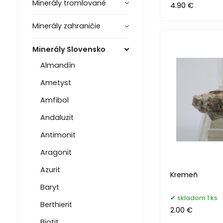
Minerály tromlované
4.90 €
Minerály zahraničie
Minerály Slovensko
Almandín
Ametyst
Amfibol
Andaluzit
Antimonit
Aragonit
Azurit
Kremeň
Baryt
skladom 1 ks
Berthierit
2.00 €
Biotit