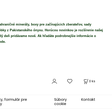
ahraničné minerály, boxy pre začínajúcich zberateľov, sady
robky z Pakistanského ónyxu. Horúcou novinkou je rozšírenie našej
ý deň pridávame nové. Ak hľadáte podrobnejšie informácie o
ode.
0
ks
, formulár pre
Súbory
Kontakt
y
cookie