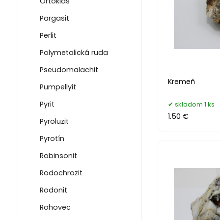
Ortoklas
Pargasit
Perlit
Polymetalická ruda
Pseudomalachit
Kremeň
Pumpellyit
Pyrit
skladom 1 ks
1.50 €
Pyroluzit
Pyrotín
Robinsonit
Rodochrozit
Rodonit
Rohovec