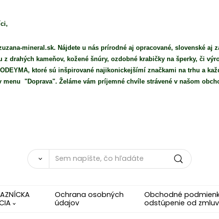
ci,
uzana-mineral.sk. Nájdete u nás prírodné aj opracované, slovenské aj z
iu z drahých kameňov, kožené šnúry, ozdobné krabičky na šperky, či vý
DEYMA, ktoré sú inšpirované najikonickejšímí značkami na trhu a každ
e v menu "Doprava". Želáme vám príjemné chvíle strávené v našom obch
KAZNÍCKA
Ochrana osobných
Obchodné podmienky
CIA
údajov
odstúpenie od zmluv