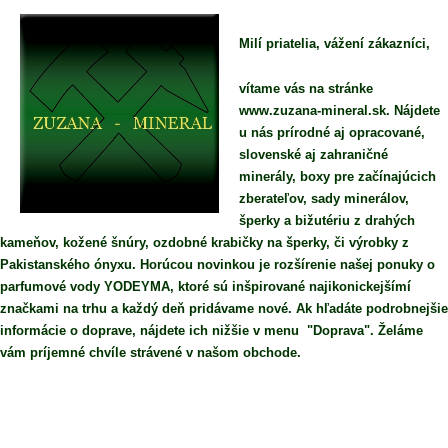
Milí priatelia, vážení zákazníci,
vítame vás na stránke
www.zuzana-mineral.sk. Nájdete
u nás prírodné aj opracované,
slovenské aj zahraničné
minerály, boxy pre začínajúcich
zberateľov, sady minerálov,
šperky a bižutériu z drahých
kameňov, kožené šnúry, ozdobné krabičky na šperky, či výrobky z
Pakistanského ónyxu. Horúcou novinkou je rozšírenie našej ponuky o
parfumové vody YODEYMA, ktoré sú inšpirované najikonickejšímí
značkami na trhu a každý deň pridávame nové. Ak hľadáte podrobnejšie
informácie o doprave, nájdete ich nižšie v menu "Doprava". Želáme
vám príjemné chvíle strávené v našom obchode.