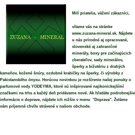
Milí priatelia, vážení zákazníci,
vítame vás na stránke
www.zuzana-mineral.sk. Nájdete
u nás prírodné aj opracované,
slovenské aj zahraničné
minerály, boxy pre začínajúcich
zberateľov, sady minerálov,
šperky a bižutériu z drahých
kameňov, kožené šnúry, ozdobné krabičky na šperky, či výrobky z
Pakistanského ónyxu. Horúcou novinkou je rozšírenie našej ponuky o
parfumové vody YODEYMA, ktoré sú inšpirované najikonickejšímí
značkami na trhu a každý deň pridávame nové. Ak hľadáte podrobnejšie
informácie o doprave, nájdete ich nižšie v menu "Doprava". Želáme
vám príjemné chvíle strávené v našom obchode.