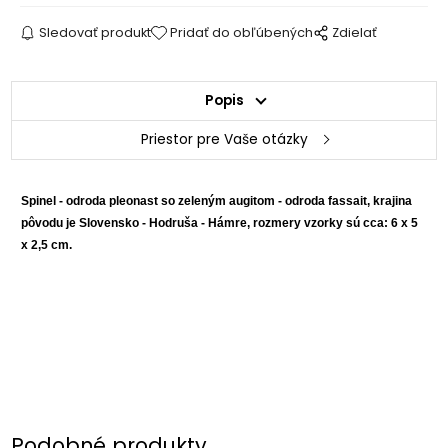
Sledovať produkt
Pridať do obľúbených
Zdielať
Popis
Priestor pre Vaše otázky
Spinel - odroda pleonast so zeleným augitom - odroda fassait, krajina
pôvodu je Slovensko - Hodruša - Hámre, rozmery vzorky sú cca: 6 x 5
x 2,5 cm.
Podobné produkty