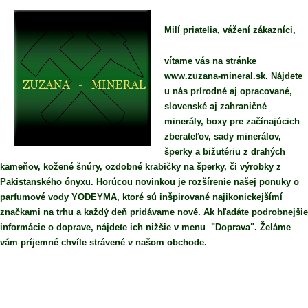
Milí priatelia, vážení zákazníci,
vítame vás na stránke
www.zuzana-mineral.sk. Nájdete
u nás prírodné aj opracované,
slovenské aj zahraničné
minerály, boxy pre začínajúcich
zberateľov, sady minerálov,
šperky a bižutériu z drahých
kameňov, kožené šnúry, ozdobné krabičky na šperky, či výrobky z
Pakistanského ónyxu. Horúcou novinkou je rozšírenie našej ponuky o
parfumové vody YODEYMA, ktoré sú inšpirované najikonickejšímí
značkami na trhu a každý deň pridávame nové. Ak hľadáte podrobnejšie
informácie o doprave, nájdete ich nižšie v menu "Doprava". Želáme
vám príjemné chvíle strávené v našom obchode.