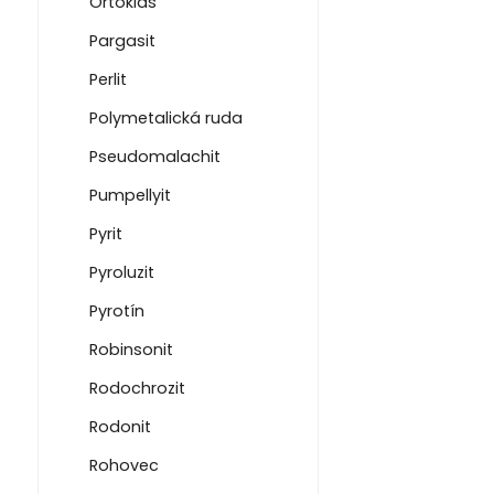
Ortoklas
Pargasit
Perlit
Polymetalická ruda
Pseudomalachit
Pumpellyit
Pyrit
Pyroluzit
Pyrotín
Robinsonit
Rodochrozit
Rodonit
Rohovec