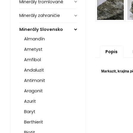
Minerály tromlované
Minerály zahraničie
Minerály Slovensko
Almandín
Ametyst
Popis
Amfibol
Andaluzit
Markazit, krajina 
Antimonit
Aragonit
Azurit
Baryt
Berthierit
Biotit