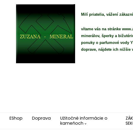
Milí priatelia, vážení zákazní
vítame vás na stránke www.z
minerálov, šperky a bižutér
ponuky o parfumové vody YO
doprave, nájdete ich nižši
EShop
Doprava
Užitočné informácie o
ZÁ
kameňoch
SEK