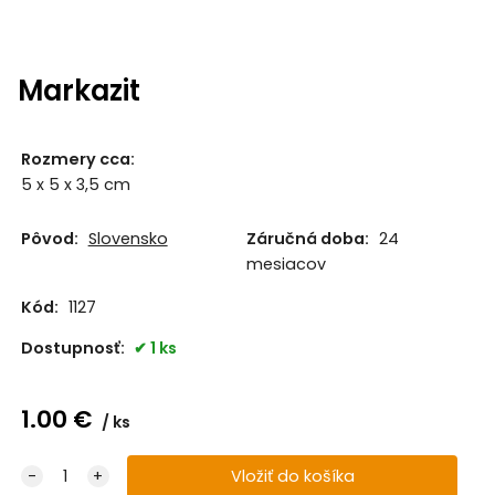
Markazit
Rozmery cca
:
5 x 5 x 3,5 cm
Pôvod:
Slovensko
Záručná doba:
24
mesiacov
Kód:
1127
Dostupnosť:
1 ks
1.00
€
ks