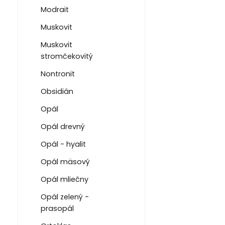
Modrait
Muskovit
Muskovit
stromčekovitý
Nontronit
Obsidián
Opál
Opál drevný
Opál - hyalit
Opál mäsový
Opál mliečny
Opál zelený -
prasopál