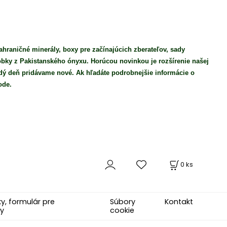
ahraničné minerály, boxy pre začínajúcich zberateľov, sady
robky z Pakistanského ónyxu. Horúcou novinkou je rozšírenie našej
ý deň pridávame nové. Ak hľadáte podrobnejšie informácie o
ode.
0
ks
, formulár pre
Súbory
Kontakt
y
cookie