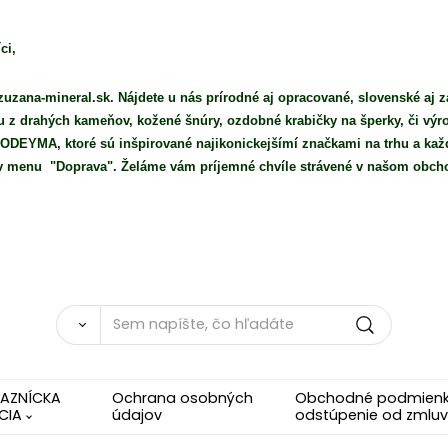
ci,
uzana-mineral.sk. Nájdete u nás prírodné aj opracované, slovenské aj z
iu z drahých kameňov, kožené šnúry, ozdobné krabičky na šperky, či vý
DEYMA, ktoré sú inšpirované najikonickejšímí značkami na trhu a každ
e v menu "Doprava". Želáme vám príjemné chvíle strávené v našom obch
KAZNÍCKA
Ochrana osobných
Obchodné podmienky
CIA
údajov
odstúpenie od zmluv