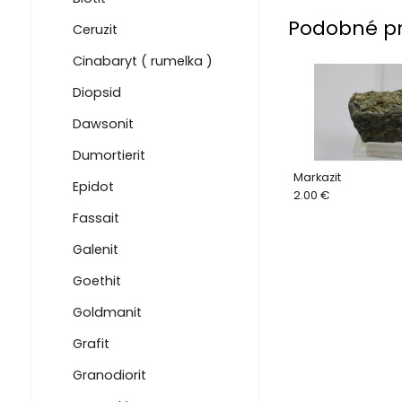
Podobné p
Ceruzit
Cinabaryt ( rumelka )
Diopsid
Dawsonit
Dumortierit
Markazit
Epidot
2.00 €
Fassait
Galenit
Goethit
Goldmanit
Grafit
Granodiorit