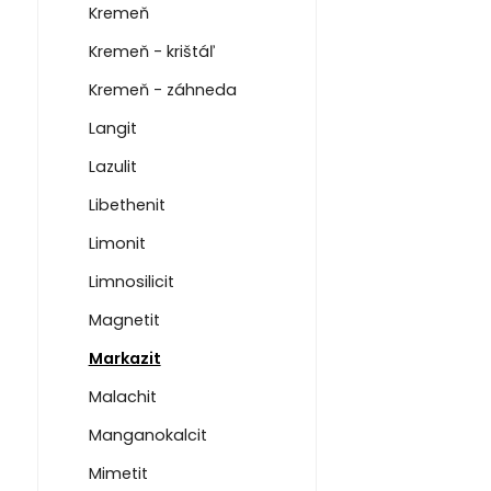
Kremeň
Kremeň - krištáľ
Kremeň - záhneda
Langit
Lazulit
Libethenit
Limonit
Limnosilicit
Magnetit
Markazit
Malachit
Manganokalcit
Mimetit