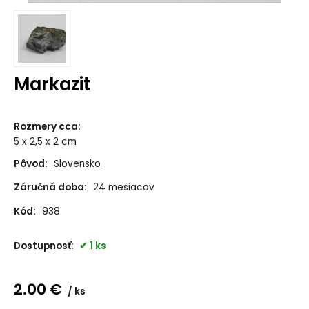
Markazit
Rozmery cca
:
5 x 2,5 x 2 cm
Pôvod:
Slovensko
Záručná doba:
24 mesiacov
Kód:
938
Dostupnosť:
1 ks
2.00
€
ks