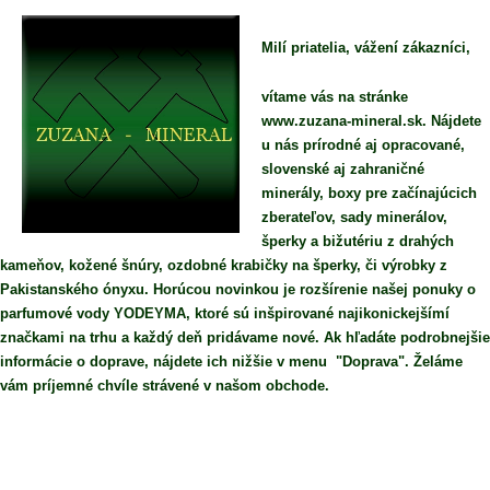
Milí priatelia, vážení zákazníci,
vítame vás na stránke
www.zuzana-mineral.sk. Nájdete
u nás prírodné aj opracované,
slovenské aj zahraničné
minerály, boxy pre začínajúcich
zberateľov, sady minerálov,
šperky a bižutériu z drahých
kameňov, kožené šnúry, ozdobné krabičky na šperky, či výrobky z
Pakistanského ónyxu. Horúcou novinkou je rozšírenie našej ponuky o
parfumové vody YODEYMA, ktoré sú inšpirované najikonickejšímí
značkami na trhu a každý deň pridávame nové. Ak hľadáte podrobnejšie
informácie o doprave, nájdete ich nižšie v menu "Doprava". Želáme
vám príjemné chvíle strávené v našom obchode.