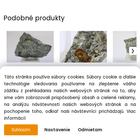
Podobné produkty
Markazit
Markazit
Markazit
2.00 €
1.00 €
1.30 €
Táto stránka používa súbory cookies. Súbory cookie a ďalšie
technológie sledovania používame na zlepšenie vášho
zážitku z prehliadania našich webových stránok na to, aby
sme vám zobrazovali prispôsobený obsah a cielené reklamy,
na analýzu návštevnosti našich webových stránok a na
pochopenie toho, odkiaľ naši návštevníci prichádzajú.
Viac
informácií
Súhlasím
Nastavenie
Odmietam
Vytvorené systémom ClickEshop.sk