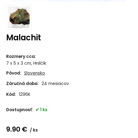
Malachit
Rozmery cca
:
7 x 5 x 3 cm, Hnilčík
Pôvod:
Slovensko
Záručná doba:
24 mesiacov
Kód:
1296K
Dostupnosť:
1 ks
9.90
€
ks