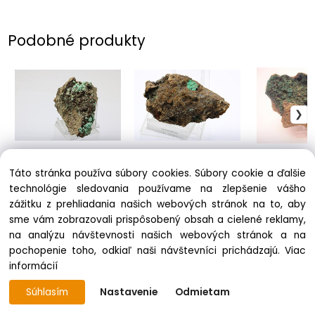
Podobné produkty
Malachit
Malachit
Malachit
49.90 €
9.90 €
2.00 €
Táto stránka používa súbory cookies. Súbory cookie a ďalšie
technológie sledovania používame na zlepšenie vášho
zážitku z prehliadania našich webových stránok na to, aby
sme vám zobrazovali prispôsobený obsah a cielené reklamy,
na analýzu návštevnosti našich webových stránok a na
pochopenie toho, odkiaľ naši návštevníci prichádzajú.
Viac
informácií
Súhlasím
Nastavenie
Odmietam
Vytvorené systémom ClickEshop.sk