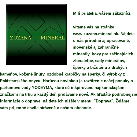
Milí priatelia, vážení zákazníci,
vítame vás na stránke
www.zuzana-mineral.sk. Nájdete
u nás prírodné aj opracované,
slovenské aj zahraničné
minerály, boxy pre začínajúcich
zberateľov, sady minerálov,
šperky a bižutériu z drahých
kameňov, kožené šnúry, ozdobné krabičky na šperky, či výrobky z
Pakistanského ónyxu. Horúcou novinkou je rozšírenie našej ponuky o
parfumové vody YODEYMA, ktoré sú inšpirované najikonickejšímí
značkami na trhu a každý deň pridávame nové. Ak hľadáte podrobnejšie
informácie o doprave, nájdete ich nižšie v menu "Doprava". Želáme
vám príjemné chvíle strávené v našom obchode.