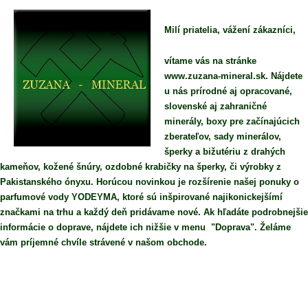
Milí priatelia, vážení zákazníci,
vítame vás na stránke
www.zuzana-mineral.sk. Nájdete
u nás prírodné aj opracované,
slovenské aj zahraničné
minerály, boxy pre začínajúcich
zberateľov, sady minerálov,
šperky a bižutériu z drahých
kameňov, kožené šnúry, ozdobné krabičky na šperky, či výrobky z
Pakistanského ónyxu. Horúcou novinkou je rozšírenie našej ponuky o
parfumové vody YODEYMA, ktoré sú inšpirované najikonickejšímí
značkami na trhu a každý deň pridávame nové. Ak hľadáte podrobnejšie
informácie o doprave, nájdete ich nižšie v menu "Doprava". Želáme
vám príjemné chvíle strávené v našom obchode.