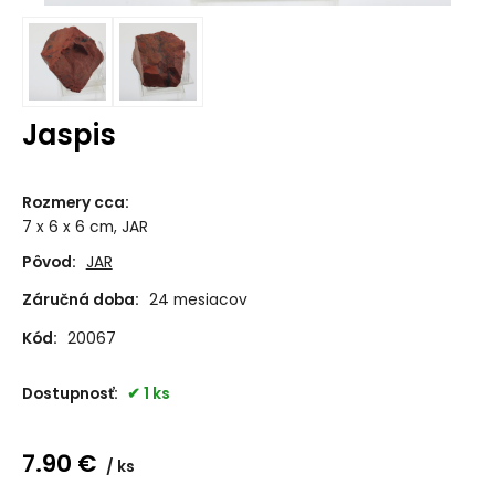
Jaspis
Rozmery cca
:
7 x 6 x 6 cm, JAR
Pôvod:
JAR
Záručná doba:
24 mesiacov
Kód:
20067
Dostupnosť:
1 ks
7.90
€
ks