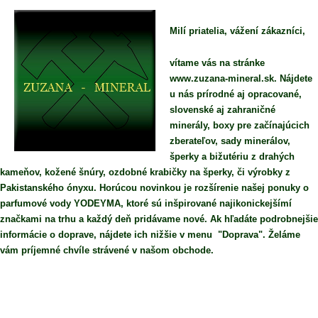
Milí priatelia, vážení zákazníci,
vítame vás na stránke
www.zuzana-mineral.sk. Nájdete
u nás prírodné aj opracované,
slovenské aj zahraničné
minerály, boxy pre začínajúcich
zberateľov, sady minerálov,
šperky a bižutériu z drahých
kameňov, kožené šnúry, ozdobné krabičky na šperky, či výrobky z
Pakistanského ónyxu. Horúcou novinkou je rozšírenie našej ponuky o
parfumové vody YODEYMA, ktoré sú inšpirované najikonickejšímí
značkami na trhu a každý deň pridávame nové. Ak hľadáte podrobnejšie
informácie o doprave, nájdete ich nižšie v menu "Doprava". Želáme
vám príjemné chvíle strávené v našom obchode.