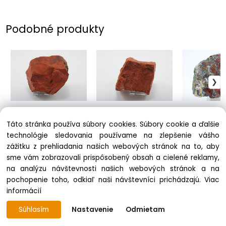
Podobné produkty
Jaspis
Jaspis
Jaspis
9.90 €
7.90 €
4.90 €
Táto stránka používa súbory cookies. Súbory cookie a ďalšie
technológie sledovania používame na zlepšenie vášho
zážitku z prehliadania našich webových stránok na to, aby
sme vám zobrazovali prispôsobený obsah a cielené reklamy,
na analýzu návštevnosti našich webových stránok a na
pochopenie toho, odkiaľ naši návštevníci prichádzajú.
Viac
informácií
Súhlasím
Nastavenie
Odmietam
Vytvorené systémom ClickEshop.sk