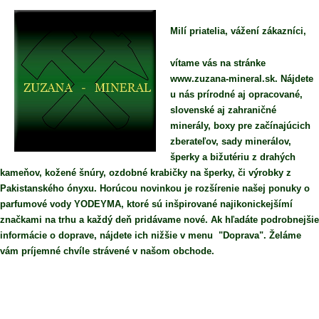
Milí priatelia, vážení zákazníci,
vítame vás na stránke
www.zuzana-mineral.sk. Nájdete
u nás prírodné aj opracované,
slovenské aj zahraničné
minerály, boxy pre začínajúcich
zberateľov, sady minerálov,
šperky a bižutériu z drahých
kameňov, kožené šnúry, ozdobné krabičky na šperky, či výrobky z
Pakistanského ónyxu. Horúcou novinkou je rozšírenie našej ponuky o
parfumové vody YODEYMA, ktoré sú inšpirované najikonickejšímí
značkami na trhu a každý deň pridávame nové. Ak hľadáte podrobnejšie
informácie o doprave, nájdete ich nižšie v menu "Doprava". Želáme
vám príjemné chvíle strávené v našom obchode.