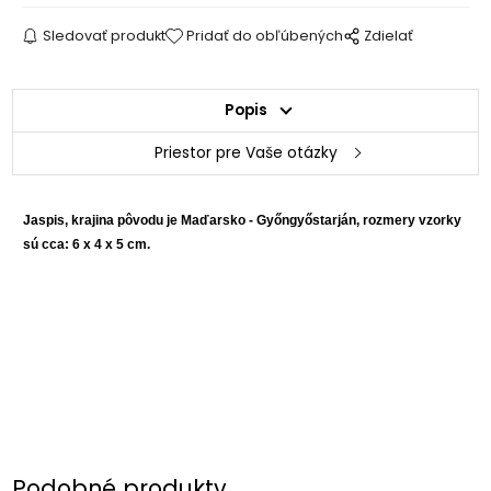
Sledovať produkt
Pridať do obľúbených
Zdielať
Popis
Priestor pre Vaše otázky
Jaspis, krajina pôvodu je Maďarsko - Győngyőstarján, rozmery vzorky
sú cca: 6 x 4 x 5 cm.
Podobné produkty