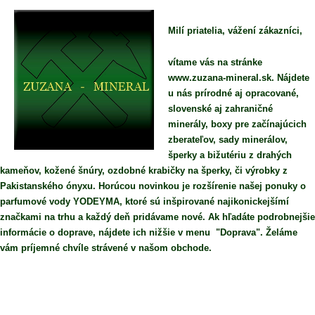
Milí priatelia, vážení zákazníci,
vítame vás na stránke
www.zuzana-mineral.sk. Nájdete
u nás prírodné aj opracované,
slovenské aj zahraničné
minerály, boxy pre začínajúcich
zberateľov, sady minerálov,
šperky a bižutériu z drahých
kameňov, kožené šnúry, ozdobné krabičky na šperky, či výrobky z
Pakistanského ónyxu. Horúcou novinkou je rozšírenie našej ponuky o
parfumové vody YODEYMA, ktoré sú inšpirované najikonickejšímí
značkami na trhu a každý deň pridávame nové. Ak hľadáte podrobnejšie
informácie o doprave, nájdete ich nižšie v menu "Doprava". Želáme
vám príjemné chvíle strávené v našom obchode.