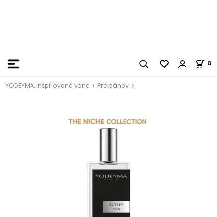
0
YODEYMA, inšpirované vône
Pre pánov