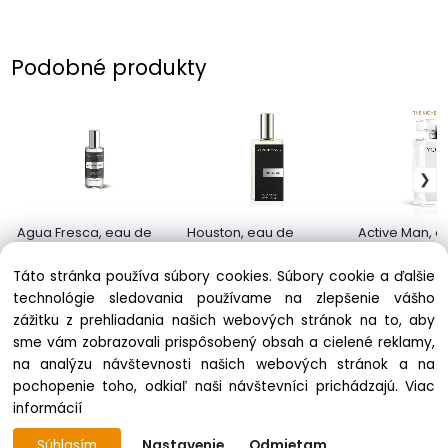
Podobné produkty
Agua Fresca, eau de
Houston, eau de
Active Man, e
parfum, pre pánov
parfum, pre pánov
parfum, pre 
11.90 €
18.50 €
31.90 €
Táto stránka používa súbory cookies. Súbory cookie a ďalšie
technológie sledovania používame na zlepšenie vášho
zážitku z prehliadania našich webových stránok na to, aby
sme vám zobrazovali prispôsobený obsah a cielené reklamy,
na analýzu návštevnosti našich webových stránok a na
pochopenie toho, odkiaľ naši návštevníci prichádzajú.
Viac
informácií
Súhlasím
Nastavenie
Odmietam