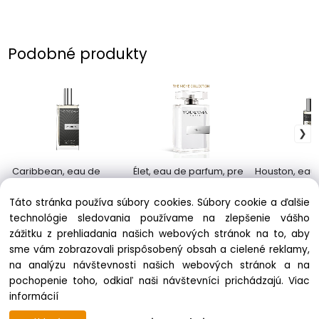
Podobné produkty
Caribbean, eau de
Élet, eau de parfum, pre
Houston, eau
parfum, pre pánov
pánov
parfum, pre 
18.50 €
31.90 €
11.90 €
Táto stránka používa súbory cookies. Súbory cookie a ďalšie
technológie sledovania používame na zlepšenie vášho
zážitku z prehliadania našich webových stránok na to, aby
sme vám zobrazovali prispôsobený obsah a cielené reklamy,
na analýzu návštevnosti našich webových stránok a na
pochopenie toho, odkiaľ naši návštevníci prichádzajú.
Viac
informácií