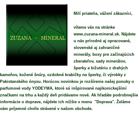
Milí priatelia, vážení zákazníci,
vítame vás na stránke
www.zuzana-mineral.sk. Nájdete
u nás prírodné aj opracované,
slovenské aj zahraničné
minerály, boxy pre začínajúcich
zberateľov, sady minerálov,
šperky a bižutériu z drahých
kameňov, kožené šnúry, ozdobné krabičky na šperky, či výrobky z
Pakistanského ónyxu. Horúcou novinkou je rozšírenie našej ponuky o
parfumové vody YODEYMA, ktoré sú inšpirované najikonickejšímí
značkami na trhu a každý deň pridávame nové. Ak hľadáte podrobnejšie
informácie o doprave, nájdete ich nižšie v menu "Doprava". Želáme
vám príjemné chvíle strávené v našom obchode.