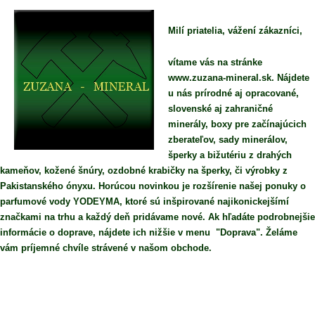
Milí priatelia, vážení zákazníci,
vítame vás na stránke
www.zuzana-mineral.sk. Nájdete
u nás prírodné aj opracované,
slovenské aj zahraničné
minerály, boxy pre začínajúcich
zberateľov, sady minerálov,
šperky a bižutériu z drahých
kameňov, kožené šnúry, ozdobné krabičky na šperky, či výrobky z
Pakistanského ónyxu. Horúcou novinkou je rozšírenie našej ponuky o
parfumové vody YODEYMA, ktoré sú inšpirované najikonickejšímí
značkami na trhu a každý deň pridávame nové. Ak hľadáte podrobnejšie
informácie o doprave, nájdete ich nižšie v menu "Doprava". Želáme
vám príjemné chvíle strávené v našom obchode.