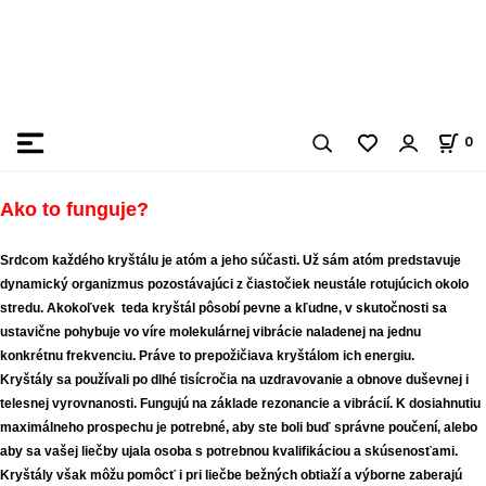
0
Ako to funguje?
Srdcom každého kryštálu je atóm a jeho súčasti. Už sám atóm predstavuje
dynamický organizmus pozostávajúci z čiastočiek neustále rotujúcich okolo
stredu. Akokoľvek teda kryštál pôsobí pevne a kľudne, v skutočnosti sa
ustavične pohybuje vo víre molekulárnej vibrácie naladenej na jednu
konkrétnu frekvenciu. Práve to prepožičiava kryštálom ich energiu.
Kryštály sa používali po dlhé tisícročia na uzdravovanie a obnove duševnej i
telesnej vyrovnanosti. Fungujú na základe rezonancie a vibrácií. K dosiahnutiu
maximálneho prospechu je potrebné, aby ste boli buď správne poučení, alebo
aby sa vašej liečby ujala osoba s potrebnou kvalifikáciou a skúsenosťami.
Kryštály však môžu pomôcť i pri liečbe bežných obtiaží a výborne zaberajú