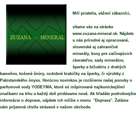
Milí priatelia, vážení zákazníci,
vítame vás na stránke
www.zuzana-mineral.sk. Nájdete
u nás prírodné aj opracované,
slovenské aj zahraničné
minerály, boxy pre začínajúcich
zberateľov, sady minerálov,
šperky a bižutériu z drahých
kameňov, kožené šnúry, ozdobné krabičky na šperky, či výrobky z
Pakistanského ónyxu. Horúcou novinkou je rozšírenie našej ponuky o
parfumové vody YODEYMA, ktoré sú inšpirované najikonickejšímí
značkami na trhu a každý deň pridávame nové. Ak hľadáte podrobnejšie
informácie o doprave, nájdete ich nižšie v menu "Doprava". Želáme
vám príjemné chvíle strávené v našom obchode.