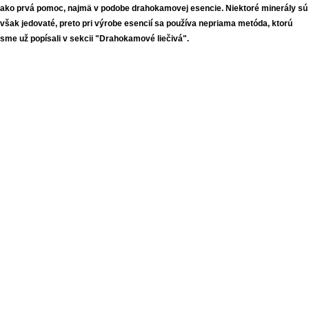
ako prvá pomoc, najmä v podobe drahokamovej esencie. Niektoré minerály sú
však jedovaté, preto pri výrobe esencií sa používa nepriama metóda, ktorú
sme už popísali v sekcii "Drahokamové liečivá".