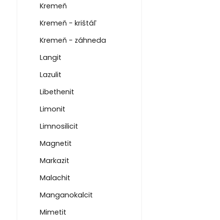
Kremeň
Kremeň - krištáľ
Kremeň - záhneda
Langit
Lazulit
Libethenit
Limonit
Limnosilicit
Magnetit
Markazit
Malachit
Manganokalcit
Mimetit