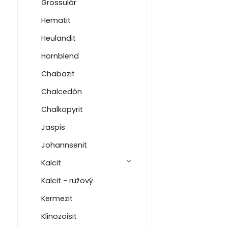
Grossulár
Hematit
Heulandit
Hornblend
Chabazit
Chalcedón
Chalkopyrit
Jaspis
Johannsenit
Kalcit
Kalcit - ružový
Kermezit
Klinozoisit