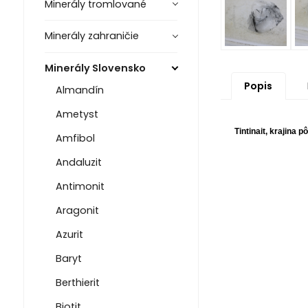
Minerály tromlované
Minerály zahraničie
Minerály Slovensko
Popis
Almandín
Ametyst
Tintinait, krajina 
Amfibol
Andaluzit
Antimonit
Aragonit
Azurit
Baryt
Berthierit
Biotit