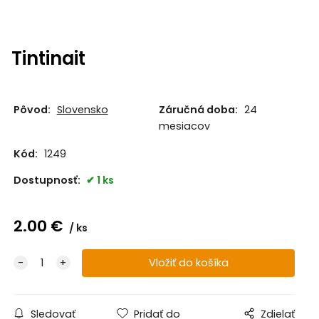
Tintinait
Pôvod:
Slovensko
Záručná doba:
24
mesiacov
Kód:
1249
Dostupnosť:
1 ks
2.00
€
ks
Sledovať
Pridať do
Zdielať