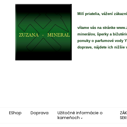
Milí priatelia, vážení zákazní
vítame vás na stránke www.z
minerálov, šperky a bižutér
ponuky o parfumové vody YO
doprave, nájdete ich nižši
EShop
Doprava
Užitočné informácie o
ZÁ
kameňoch
SEK