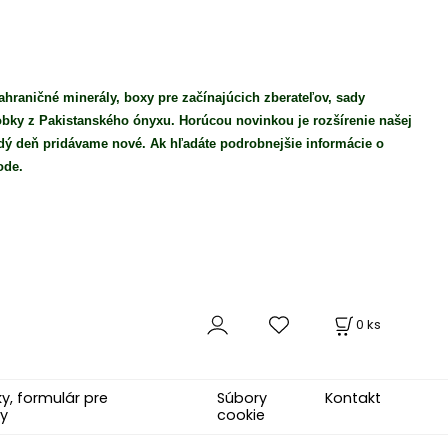
ahraničné minerály, boxy pre začínajúcich zberateľov, sady
robky z Pakistanského ónyxu. Horúcou novinkou je rozšírenie našej
ý deň pridávame nové. Ak hľadáte podrobnejšie informácie o
ode.
0
ks
, formulár pre
Súbory
Kontakt
y
cookie