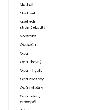
Modrait
Muskovit
Muskovit
stromčekovitý
Nontronit
Obsidián
Opál
Opál drevný
Opál - hyalit
Opál mäsový
Opál mliečny
Opál zelený -
prasopál