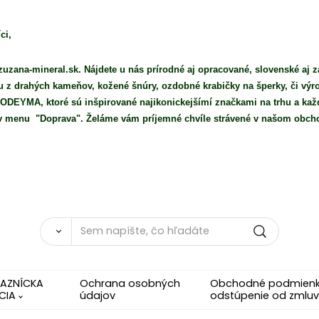
ci,
uzana-mineral.sk. Nájdete u nás prírodné aj opracované, slovenské aj z
iu z drahých kameňov, kožené šnúry, ozdobné krabičky na šperky, či vý
DEYMA, ktoré sú inšpirované najikonickejšímí značkami na trhu a každ
e v menu "Doprava". Želáme vám príjemné chvíle strávené v našom obch
KAZNÍCKA
Ochrana osobných
Obchodné podmienky
CIA
údajov
odstúpenie od zmluv