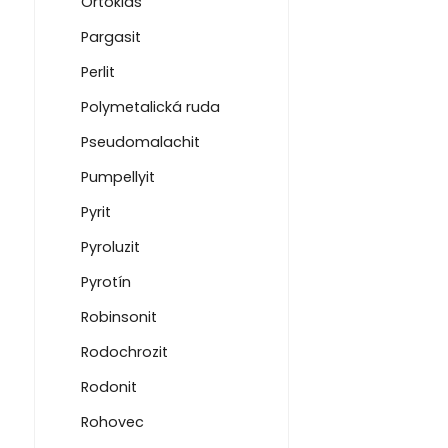
Ortoklas
Pargasit
Perlit
Polymetalická ruda
Pseudomalachit
Pumpellyit
Pyrit
Pyroluzit
Pyrotín
Robinsonit
Rodochrozit
Rodonit
Rohovec