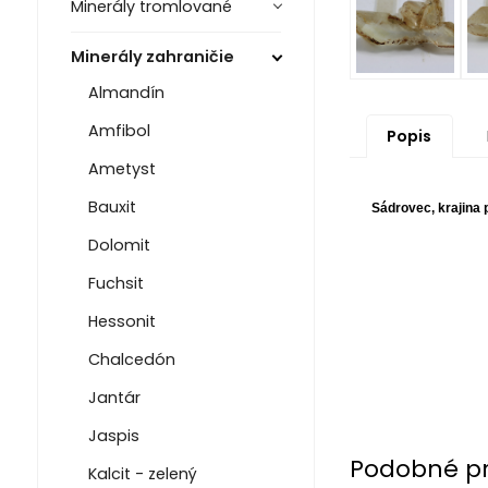
Minerály tromlované
Minerály zahraničie
Almandín
Amfibol
Popis
Ametyst
Bauxit
Sádrovec, krajina 
Dolomit
Fuchsit
Hessonit
Chalcedón
Jantár
Jaspis
Podobné p
Kalcit - zelený