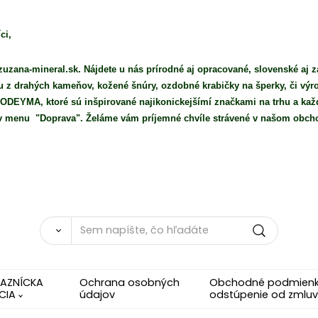
ci,
uzana-mineral.sk. Nájdete u nás prírodné aj opracované, slovenské aj z
iu z drahých kameňov, kožené šnúry, ozdobné krabičky na šperky, či vý
DEYMA, ktoré sú inšpirované najikonickejšímí značkami na trhu a každ
e v menu "Doprava". Želáme vám príjemné chvíle strávené v našom obch
KAZNÍCKA
Ochrana osobných
Obchodné podmienky
CIA
údajov
odstúpenie od zmluv