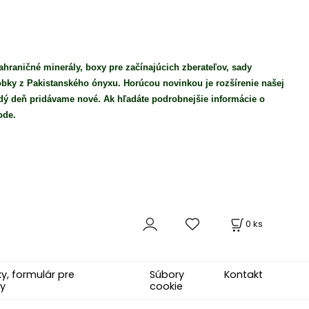
ahraničné minerály, boxy pre začínajúcich zberateľov, sady
robky z Pakistanského ónyxu. Horúcou novinkou je rozšírenie našej
ý deň pridávame nové. Ak hľadáte podrobnejšie informácie o
ode.
0
ks
, formulár pre
Súbory
Kontakt
y
cookie