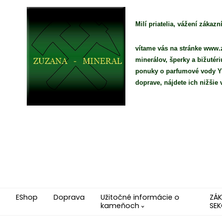
Milí priatelia, vážení zákazní
vítame vás na stránke www.z
minerálov, šperky a bižutér
ponuky o parfumové vody YO
doprave, nájdete ich nižši
EShop
Doprava
Užitočné informácie o
ZÁ
kameňoch
SEK