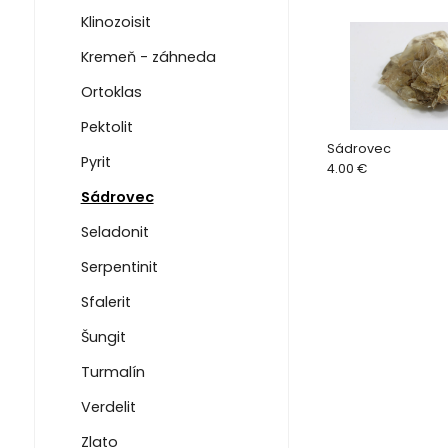
Klinozoisit
Kremeň - záhneda
Ortoklas
Pektolit
Sádrovec
Pyrit
4.00 €
Sádrovec
Seladonit
Serpentinit
Sfalerit
Šungit
Turmalín
Verdelit
Zlato