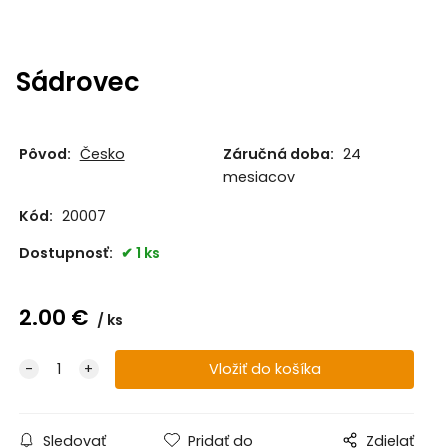
Sádrovec
Pôvod:
Česko
Záručná doba:
24
mesiacov
Kód:
20007
Dostupnosť:
1 ks
2.00
€
ks
Sledovať
Pridať do
Zdielať