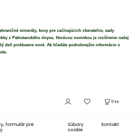
ahraničné minerály, boxy pre začínajúcich zberateľov, sady
robky z Pakistanského ónyxu. Horúcou novinkou je rozšírenie našej
ý deň pridávame nové. Ak hľadáte podrobnejšie informácie o
ode.
0
ks
, formulár pre
Súbory
Kontakt
y
cookie