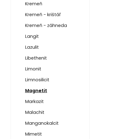
Kremeň
Kremeň - krištáľ
Kremeň - záhneda
Langit
Lazulit
Libethenit
Limonit
Limnosilicit
Magnetit
Markazit
Malachit
Manganokalcit
Mimetit