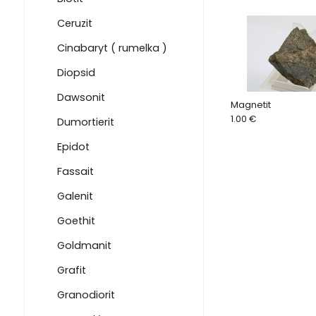
Ceruzit
Cinabaryt ( rumelka )
Diopsid
Dawsonit
Magnetit
1.00 €
Dumortierit
Epidot
Fassait
Galenit
Goethit
Goldmanit
Grafit
Granodiorit