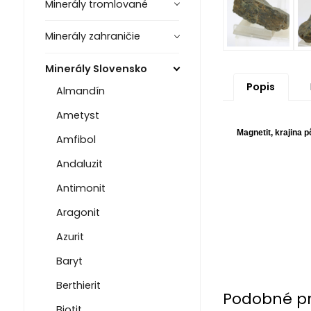
Minerály tromlované
Minerály zahraničie
Minerály Slovensko
Popis
Almandín
Ametyst
Magnetit, krajina 
Amfibol
Andaluzit
Antimonit
Aragonit
Azurit
Baryt
Berthierit
Podobné p
Biotit