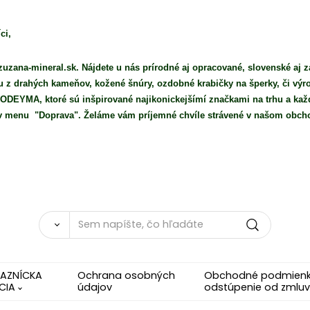
ci,
uzana-mineral.sk. Nájdete u nás prírodné aj opracované, slovenské aj z
iu z drahých kameňov, kožené šnúry, ozdobné krabičky na šperky, či vý
DEYMA, ktoré sú inšpirované najikonickejšímí značkami na trhu a každ
e v menu "Doprava". Želáme vám príjemné chvíle strávené v našom obch
KAZNÍCKA
Ochrana osobných
Obchodné podmienky
CIA
údajov
odstúpenie od zmluv