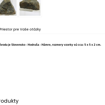
Priestor pre Vaše otázky
pôvodu je Slovensko - Hodruša - Hámre, rozmery vzorky sú cca: 5 x 5 x 2 cm.
rodukty