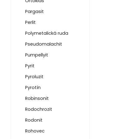
Ortoklas
Pargasit
Perlit
Polymetalická ruda
Pseudomalachit
Pumpellyit
Pyrit
Pyroluzit
Pyrotín
Robinsonit
Rodochrozit
Rodonit
Rohovec