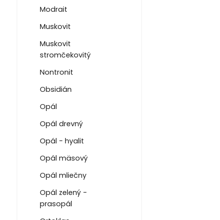
Modrait
Muskovit
Muskovit
stromčekovitý
Nontronit
Obsidián
Opál
Opál drevný
Opál - hyalit
Opál mäsový
Opál mliečny
Opál zelený -
prasopál