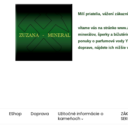
Milí priatelia, vážení zákazní
vítame vás na stránke www.z
minerálov, šperky a bižutér
ponuky o parfumové vody YO
doprave, nájdete ich nižši
EShop
Doprava
Užitočné informácie o
ZÁ
kameňoch
SEK