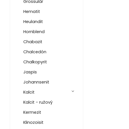
Grossulár
Hematit
Heulandit
Hornblend
Chabazit
Chalcedón
Chalkopyrit
Jaspis
Johannsenit
Kalcit
Kalcit - ružový
Kermezit
Klinozoisit