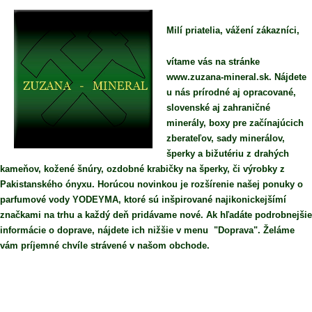
Milí priatelia, vážení zákazníci,
vítame vás na stránke
www.zuzana-mineral.sk. Nájdete
u nás prírodné aj opracované,
slovenské aj zahraničné
minerály, boxy pre začínajúcich
zberateľov, sady minerálov,
šperky a bižutériu z drahých
kameňov, kožené šnúry, ozdobné krabičky na šperky, či výrobky z
Pakistanského ónyxu. Horúcou novinkou je rozšírenie našej ponuky o
parfumové vody YODEYMA, ktoré sú inšpirované najikonickejšímí
značkami na trhu a každý deň pridávame nové. Ak hľadáte podrobnejšie
informácie o doprave, nájdete ich nižšie v menu "Doprava". Želáme
vám príjemné chvíle strávené v našom obchode.