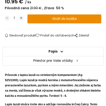
10.95
€
ks
Pôvodná cena
21.90
€
Zľava
50
%
Sledovať produkt
Pridať do obľúbených
Zdielať
Popis
Priestor pre Vaše otázky
Prívesok z lapisu lazuli so strieborným komponentom (Ag
925/1000).
Lapis lazuli je modrá hornina z metamorfovaného vápenca
prerasteného lazuritom, pyritom a inými minerálmi. Jej zloženie aj farba
sa menia, väčšinou je však výrazne modrá, s drobnými zhlukmi bieleho
kalcitu a mosadznožltého pyritu.
Tvrdosť 5 - 6.
Lapis lazuli otvára tretie oko a udržuje rovnováhu krčnej čakry. Tento