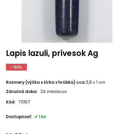
Lapis lazuli, prívesok Ag
- 50%
Rozmery (výška x šírka x hrúbka) cca
:
3,8 x 1 cm
Záručná doba:
24 mesiacov
Kód:
70167
Dostupnosť:
1 ks