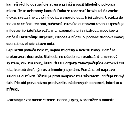
kameň rýchlo odstraňuje stres a prináša pocit hlbokého pokoja a
mieru. Je to ochranný kameň. Dokáže rozoznať hrozbu duševného
útoku, zastaví ho a vráti útočiacu energiu späť k jej zdroju. Uvádza do
stavu harmónie telesnú, duševnú, citovú a duchovnú rovinu. Upevňuje
milostné i priateľské vzťahy a napomáha pri vyjadrovaní pocitov a
emócií. Odstraňuje utrpenie, krutosť a núdzu. V podobe drahokamovej
esencie uvolňuje citové putá.
Lapi lazuli potláča bolesť, najmä migrény a bolesti hlavy. Pomáha
prekonávať depresie. Blahodarne pôsobí na respiračný a nervový
systém, krk, hlasivky, štítnu žľazu, orgány zabezpečujúce detoxikáciu
tela, kostnú dreň, týmus a imunitný systém. Pomáha pri náprave
sluchu a čistí krv. Účinkuje proti nespavosti a závratom. Znižuje krvný
tlak. Pôsobí preventívne proti vzniku nádorových ochorení, infarktu a
mŕtvici.
Astrológia: znamenie Strelec, Panna, Ryby, Kozorožec a Vodnár.