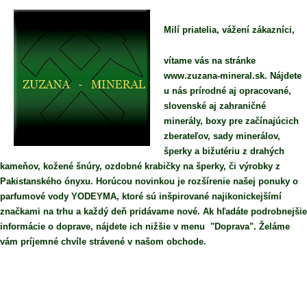
Milí priatelia, vážení zákazníci,
vítame vás na stránke
www.zuzana-mineral.sk. Nájdete
u nás prírodné aj opracované,
slovenské aj zahraničné
minerály, boxy pre začínajúcich
zberateľov, sady minerálov,
šperky a bižutériu z drahých
kameňov, kožené šnúry, ozdobné krabičky na šperky, či výrobky z
Pakistanského ónyxu. Horúcou novinkou je rozšírenie našej ponuky o
parfumové vody YODEYMA, ktoré sú inšpirované najikonickejšímí
značkami na trhu a každý deň pridávame nové. Ak hľadáte podrobnejšie
informácie o doprave, nájdete ich nižšie v menu "Doprava". Želáme
vám príjemné chvíle strávené v našom obchode.