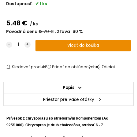
Dostupnosť:
1 ks
5.48
€
ks
Pôvodná cena
13.70
€
Zľava
60
%
Sledovať produkt
Pridať do obľúbených
Zdielať
Popis
Priestor pre Vaše otázky
Prívesok z chryzoprasu so strieborným komponentom (Ag
925/1000).
Chryzopras je druh chalcedónu, tvrdosť 6 - 7.