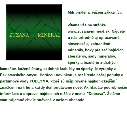
Milí priatelia, vážení zákazníci,
vítame vás na stránke
www.zuzana-mineral.sk. Nájdete
u nás prírodné aj opracované,
slovenské aj zahraničné
minerály, boxy pre začínajúcich
zberateľov, sady minerálov,
šperky a bižutériu z drahých
kameňov, kožené šnúry, ozdobné krabičky na šperky, či výrobky z
Pakistanského ónyxu. Horúcou novinkou je rozšírenie našej ponuky o
parfumové vody YODEYMA, ktoré sú inšpirované najikonickejšímí
značkami na trhu a každý deň pridávame nové. Ak hľadáte podrobnejšie
informácie o doprave, nájdete ich nižšie v menu "Doprava". Želáme
vám príjemné chvíle strávené v našom obchode.