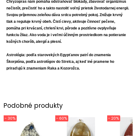
Chryzopras nám pomáha odstraňovať blokády, zbavovať organizmus
nečistôt, prečistiť ho a takto nastoliť voľný prietok životodarnej energii.
Svojou príjemnou zeleňou dáva srdcu potrebný pokoj. Znižuje krvný
tlak a reguluje krvný obeh. Čistí cievy, aktivuje činnosť pečene,
pomáha pri krvácaní, chrlení krvi, pôrode a pozitívne ovplyvňuje
funkciu žliaz. Ako voda je i veľmi účinným prostriedkom na potieranie
kožných chorôb, alergií a plesní.
Astrológia: podľa starovekých Egypťanov patrí do znamenia
Škorpióna, podľa astrológov do Strelca, aj keď iné pramene ho
priraďujú k znameniam Raka a Kozorožca.
Podobné produkty
- 30%
- 60%
- 20%