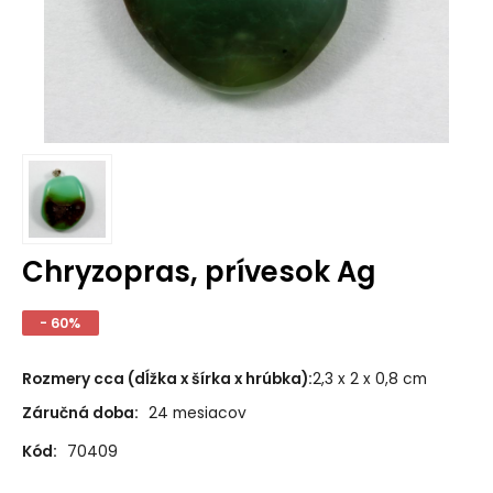
Chryzopras, prívesok Ag
- 60%
Rozmery cca (dĺžka x šírka x hrúbka)
:
2,3 x 2 x 0,8 cm
Záručná doba:
24 mesiacov
Kód:
70409