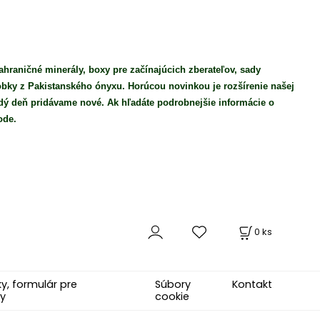
ahraničné minerály, boxy pre začínajúcich zberateľov, sady
robky z Pakistanského ónyxu. Horúcou novinkou je rozšírenie našej
ý deň pridávame nové. Ak hľadáte podrobnejšie informácie o
ode.
0
ks
, formulár pre
Súbory
Kontakt
y
cookie