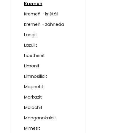
Kremeň
Kremeň - krištáľ
Kremeň - záhneda
Langit
Lazulit
Libethenit
Limonit
Limnosilicit
Magnetit
Markazit
Malachit
Manganokalcit
Mimetit