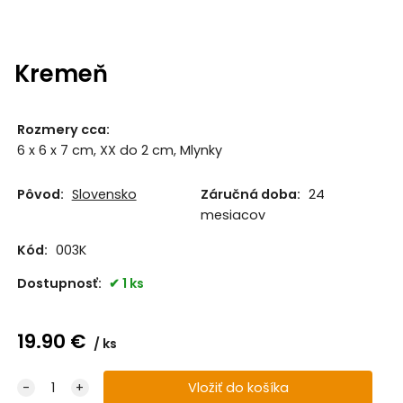
Kremeň
Rozmery cca
:
6 x 6 x 7 cm, XX do 2 cm, Mlynky
Pôvod:
Slovensko
Záručná doba:
24
mesiacov
Kód:
003K
Dostupnosť:
1 ks
19.90
€
ks