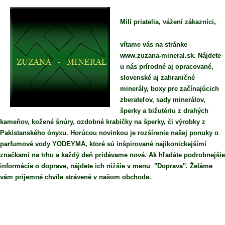
Milí priatelia, vážení zákazníci,
vítame vás na stránke
www.zuzana-mineral.sk. Nájdete
u nás prírodné aj opracované,
slovenské aj zahraničné
minerály, boxy pre začínajúcich
zberateľov, sady minerálov,
šperky a bižutériu z drahých
kameňov, kožené šnúry, ozdobné krabičky na šperky, či výrobky z
Pakistanského ónyxu. Horúcou novinkou je rozšírenie našej ponuky o
parfumové vody YODEYMA, ktoré sú inšpirované najikonickejšímí
značkami na trhu a každý deň pridávame nové. Ak hľadáte podrobnejšie
informácie o doprave, nájdete ich nižšie v menu "Doprava". Želáme
vám príjemné chvíle strávené v našom obchode.