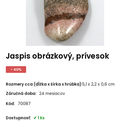
Jaspis obrázkový, prívesok
- 40%
Rozmery cca (dĺžka x šírka x hrúbka)
:
5,1 x 2,2 x 0,6 cm
Záručná doba:
24 mesiacov
Kód:
70087
Dostupnosť:
1 ks