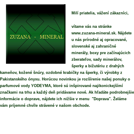
Milí priatelia, vážení zákazníci,
vítame vás na stránke
www.zuzana-mineral.sk. Nájdete
u nás prírodné aj opracované,
slovenské aj zahraničné
minerály, boxy pre začínajúcich
zberateľov, sady minerálov,
šperky a bižutériu z drahých
kameňov, kožené šnúry, ozdobné krabičky na šperky, či výrobky z
Pakistanského ónyxu. Horúcou novinkou je rozšírenie našej ponuky o
parfumové vody YODEYMA, ktoré sú inšpirované najikonickejšímí
značkami na trhu a každý deň pridávame nové. Ak hľadáte podrobnejšie
informácie o doprave, nájdete ich nižšie v menu "Doprava". Želáme
vám príjemné chvíle strávené v našom obchode.