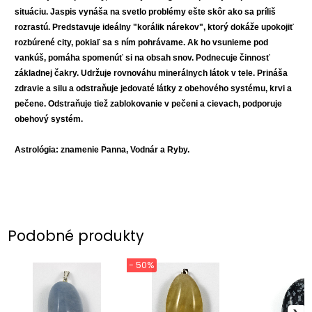
situáciu. Jaspis vynáša na svetlo problémy ešte skôr ako sa príliš
rozrastú. Predstavuje ideálny "korálik nárekov", ktorý dokáže upokojiť
rozbúrené city, pokiaľ sa s ním pohrávame. Ak ho vsunieme pod
vankúš, pomáha spomenúť si na obsah snov. Podnecuje činnosť
základnej čakry. Udržuje rovnováhu minerálnych látok v tele. Prináša
zdravie a silu a odstraňuje jedovaté látky z obehového systému, krvi a
pečene. Odstraňuje tiež zablokovanie v pečeni a cievach, podporuje
obehový systém.
Astrológia: znamenie Panna, Vodnár a Ryby.
Podobné produkty
- 50%