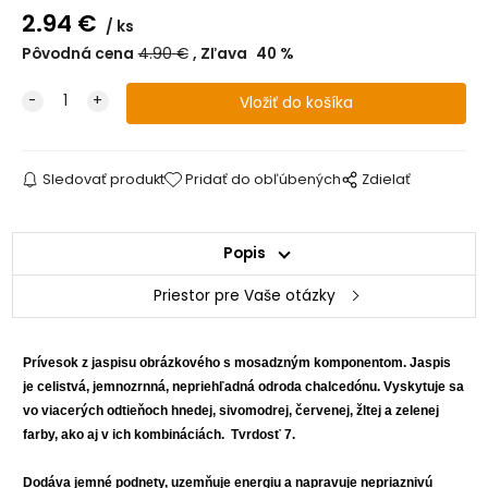
2.94
€
ks
Pôvodná cena
4.90
€
Zľava
40
%
Sledovať produkt
Pridať do obľúbených
Zdielať
Popis
Priestor pre Vaše otázky
Prívesok z jaspisu obrázkového s mosadzným komponentom.
Jaspis
je celistvá, jemnozrnná, nepriehľadná odroda chalcedónu. Vyskytuje sa
vo viacerých odtieňoch hnedej, sivomodrej, červenej, žltej a zelenej
farby, ako aj v ich kombináciách. Tvrdosť 7.
Dodáva jemné podnety, uzemňuje energiu a napravuje nepriaznivú