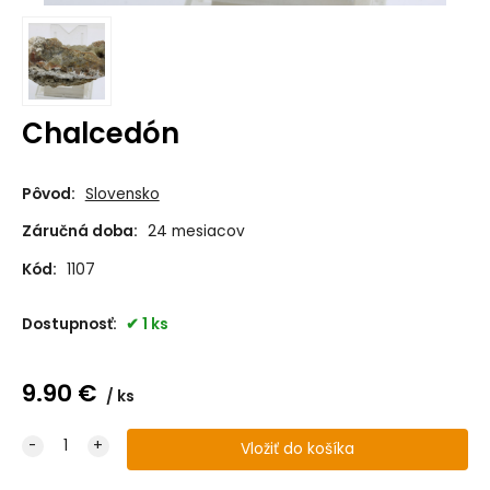
Chalcedón
Pôvod:
Slovensko
Záručná doba:
24 mesiacov
Kód:
1107
Dostupnosť:
1 ks
9.90
€
ks