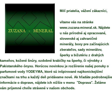
Milí priatelia, vážení zákazníci,
vítame vás na stránke
www.zuzana-mineral.sk. Nájdete
u nás prírodné aj opracované,
slovenské aj zahraničné
minerály, boxy pre začínajúcich
zberateľov, sady minerálov,
šperky a bižutériu z drahých
kameňov, kožené šnúry, ozdobné krabičky na šperky, či výrobky z
Pakistanského ónyxu. Horúcou novinkou je rozšírenie našej ponuky o
parfumové vody YODEYMA, ktoré sú inšpirované najikonickejšímí
značkami na trhu a každý deň pridávame nové. Ak hľadáte podrobnejšie
informácie o doprave, nájdete ich nižšie v menu "Doprava". Želáme
vám príjemné chvíle strávené v našom obchode.