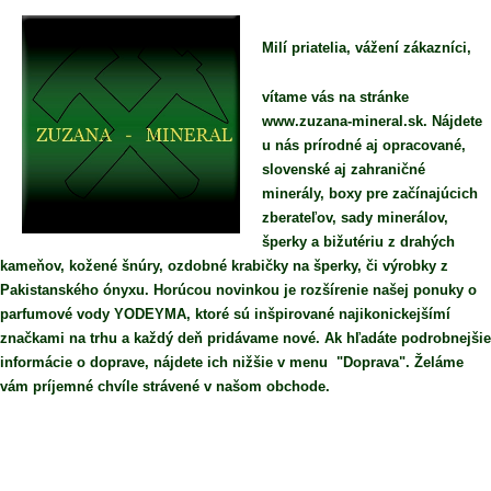
Milí priatelia, vážení zákazníci,
vítame vás na stránke
www.zuzana-mineral.sk. Nájdete
u nás prírodné aj opracované,
slovenské aj zahraničné
minerály, boxy pre začínajúcich
zberateľov, sady minerálov,
šperky a bižutériu z drahých
kameňov, kožené šnúry, ozdobné krabičky na šperky, či výrobky z
Pakistanského ónyxu. Horúcou novinkou je rozšírenie našej ponuky o
parfumové vody YODEYMA, ktoré sú inšpirované najikonickejšímí
značkami na trhu a každý deň pridávame nové. Ak hľadáte podrobnejšie
informácie o doprave, nájdete ich nižšie v menu "Doprava". Želáme
vám príjemné chvíle strávené v našom obchode.