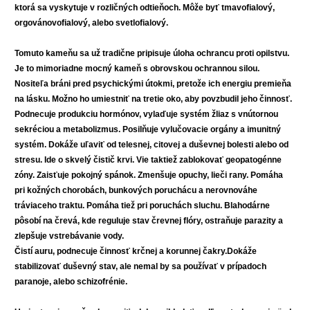
ktorá sa vyskytuje v rozličných odtieňoch. Môže byť tmavofialový,
orgovánovofialový, alebo svetlofialový.
Tomuto kameňu sa už tradične pripisuje úloha ochrancu proti opilstvu.
Je to mimoriadne mocný kameň s obrovskou ochrannou silou.
Nositeľa bráni pred psychickými útokmi, pretože ich energiu premieňa
na lásku. Možno ho umiestniť na tretie oko, aby povzbudil jeho činnosť.
Podnecuje produkciu hormónov, vylaďuje systém žliaz s vnútornou
sekréciou a metabolizmus. Posilňuje vylučovacie orgány a imunitný
systém. Dokáže uľaviť od telesnej, citovej a duševnej bolesti alebo od
stresu. Ide o skvelý čistič krvi. Vie taktiež zablokovať geopatogénne
zóny. Zaisťuje pokojný spánok. Zmenšuje opuchy, lieči rany. Pomáha
pri kožných chorobách, bunkových poruchácu a nerovnováhe
tráviaceho traktu. Pomáha tiež pri poruchách sluchu. Blahodárne
pôsobí na črevá, kde reguluje stav črevnej flóry, ostraňuje parazity a
zlepšuje vstrebávanie vody.
Čistí auru, podnecuje činnosť krčnej a korunnej čakry.Dokáže
stabilizovať duševný stav, ale nemal by sa používať v prípadoch
paranoje, alebo schizofrénie.