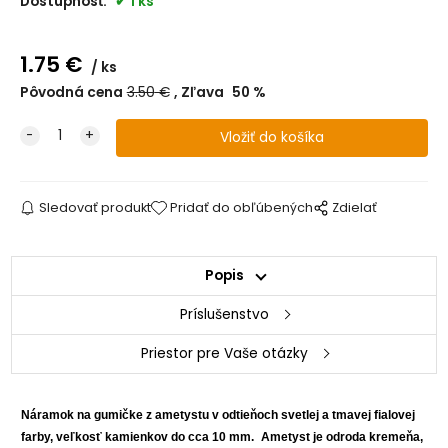
Dostupnosť:
1 ks
1.75
€
ks
Pôvodná cena
3.50
€
Zľava
50
%
Sledovať produkt
Pridať do obľúbených
Zdielať
Popis
Príslušenstvo
Priestor pre Vaše otázky
Náramok na gumičke z ametystu v odtieňoch svetlej a tmavej fialovej
farby, veľkosť kamienkov do cca 10 mm.
Ametyst je odroda kremeňa,