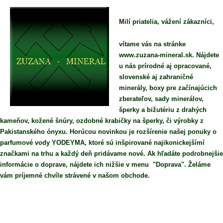
Milí priatelia, vážení zákazníci,
vítame vás na stránke
www.zuzana-mineral.sk. Nájdete
u nás prírodné aj opracované,
slovenské aj zahraničné
minerály, boxy pre začínajúcich
zberateľov, sady minerálov,
šperky a bižutériu z drahých
kameňov, kožené šnúry, ozdobné krabičky na šperky, či výrobky z
Pakistanského ónyxu. Horúcou novinkou je rozšírenie našej ponuky o
parfumové vody YODEYMA, ktoré sú inšpirované najikonickejšímí
značkami na trhu a každý deň pridávame nové. Ak hľadáte podrobnejšie
informácie o doprave, nájdete ich nižšie v menu "Doprava". Želáme
vám príjemné chvíle strávené v našom obchode.