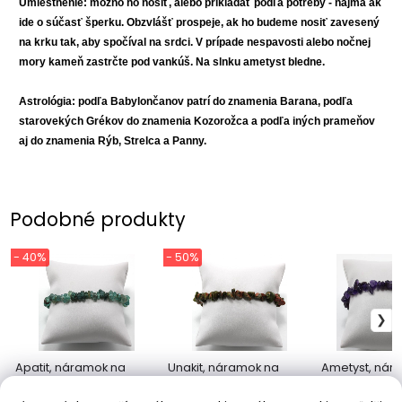
Umiestnenie: možno ho nosiť, alebo prikladať podľa potreby - najmä ak
ide o súčasť šperku. Obzvlášť prospeje, ak ho budeme nosiť zavesený
na krku tak, aby spočíval na srdci. V prípade nespavosti alebo nočnej
mory kameň zastrčte pod vankúš. Na slnku ametyst bledne.
Astrológia: podľa Babylončanov patrí do znamenia Barana, podľa
starovekých Grékov do znamenia Kozorožca a podľa iných prameňov
aj do znamenia Rýb, Strelca a Panny.
Podobné produkty
- 40%
- 50%
Apatit, náramok na
Unakit, náramok na
Ametyst, nár
gumičke
gumičke
gumičke, EQ