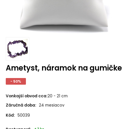
Ametyst, náramok na gumičke
- 50%
Vonkajší obvod cca
:
20 - 21 cm
Záručná doba:
24 mesiacov
Kód:
50039