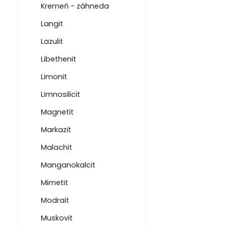
Kremeň - záhneda
Langit
Lazulit
Libethenit
Limonit
Limnosilicit
Magnetit
Markazit
Malachit
Manganokalcit
Mimetit
Modrait
Muskovit