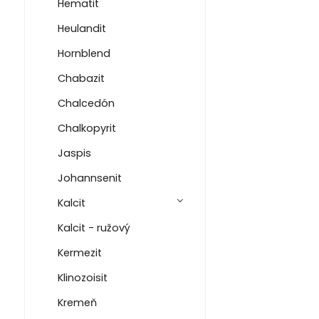
Hematit
Heulandit
Hornblend
Chabazit
Chalcedón
Chalkopyrit
Jaspis
Johannsenit
Kalcit
Kalcit - ružový
Kermezit
Klinozoisit
Kremeň