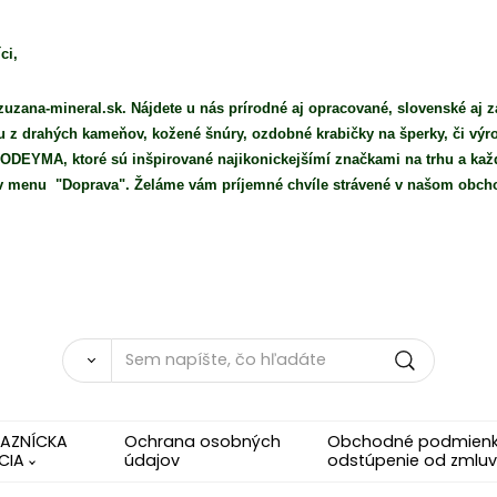
ci,
uzana-mineral.sk. Nájdete u nás prírodné aj opracované, slovenské aj z
iu z drahých kameňov, kožené šnúry, ozdobné krabičky na šperky, či vý
DEYMA, ktoré sú inšpirované najikonickejšímí značkami na trhu a každ
e v menu "Doprava". Želáme vám príjemné chvíle strávené v našom obch
KAZNÍCKA
Ochrana osobných
Obchodné podmienky
CIA
údajov
odstúpenie od zmluv