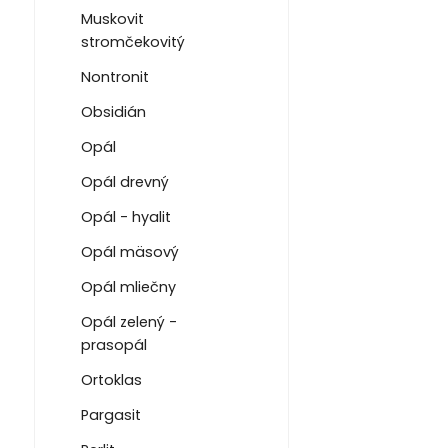
Muskovit
stromčekovitý
Nontronit
Obsidián
Opál
Opál drevný
Opál - hyalit
Opál mäsový
Opál mliečny
Opál zelený -
prasopál
Ortoklas
Pargasit