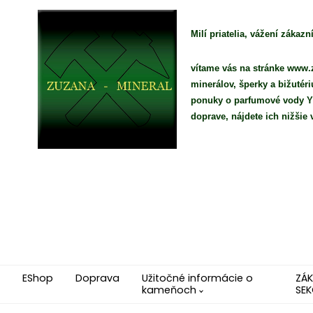
Milí priatelia, vážení zákazní
vítame vás na stránke www.z
minerálov, šperky a bižutér
ponuky o parfumové vody YO
doprave, nájdete ich nižši
EShop
Doprava
Užitočné informácie o
ZÁ
kameňoch
SEK