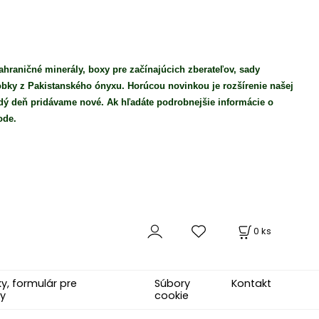
ahraničné minerály, boxy pre začínajúcich zberateľov, sady
robky z Pakistanského ónyxu. Horúcou novinkou je rozšírenie našej
ý deň pridávame nové. Ak hľadáte podrobnejšie informácie o
ode.
0
ks
, formulár pre
Súbory
Kontakt
y
cookie