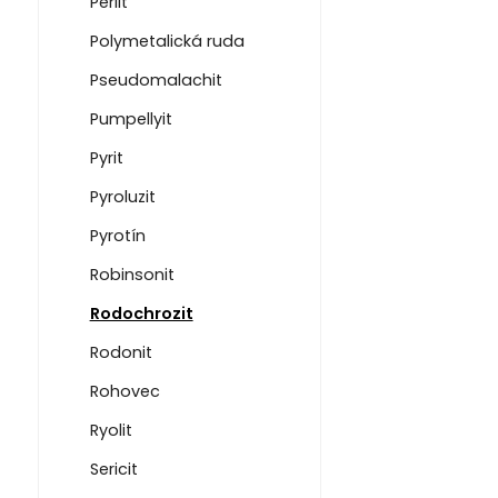
Perlit
Polymetalická ruda
Pseudomalachit
Pumpellyit
Pyrit
Pyroluzit
Pyrotín
Robinsonit
Rodochrozit
Rodonit
Rohovec
Ryolit
Sericit