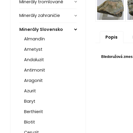
Minerály tromlované
Minerály zahraničie
Minerály Slovensko
Popis
Almandín
Ametyst
Bledoružová zmes r
Andaluzit
Antimonit
Aragonit
Azurit
Baryt
Berthierit
Biotit
Ceruzit