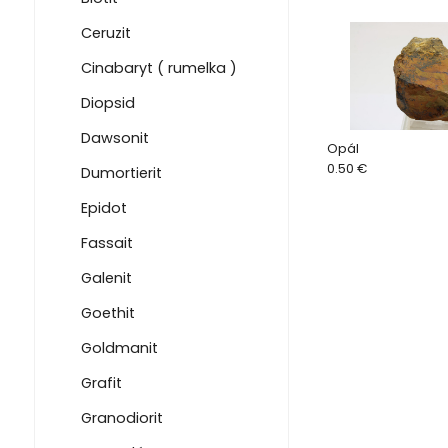
Ceruzit
Cinabaryt ( rumelka )
Diopsid
Dawsonit
Opál
0.50 €
Dumortierit
Epidot
Fassait
Galenit
Goethit
Goldmanit
Grafit
Granodiorit