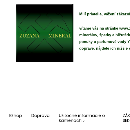
Milí priatelia, vážení zákazní
vítame vás na stránke www.z
minerálov, šperky a bižutér
ponuky o parfumové vody YO
doprave, nájdete ich nižši
EShop
Doprava
Užitočné informácie o
ZÁ
kameňoch
SEK