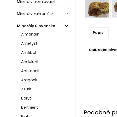
Minerály tromlované
Minerály zahraničie
Minerály Slovensko
Popis
Almandín
Ametyst
Opál, krajina pôvod
Amfibol
Andaluzit
Antimonit
Aragonit
Azurit
Baryt
Berthierit
Podobné p
Biotit