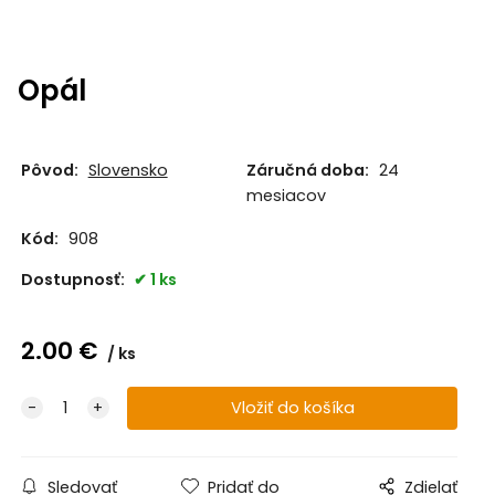
Opál
Pôvod:
Slovensko
Záručná doba:
24
mesiacov
Kód:
908
Dostupnosť:
1 ks
2.00
€
ks
Sledovať
Pridať do
Zdielať