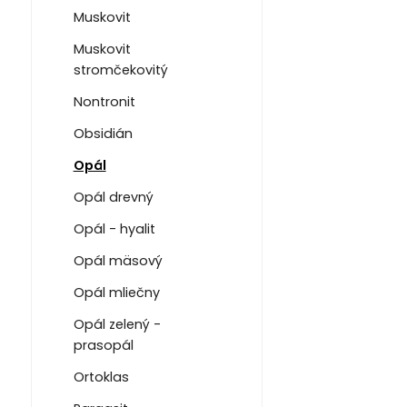
Muskovit
Muskovit
stromčekovitý
Nontronit
Obsidián
Opál
Opál drevný
Opál - hyalit
Opál mäsový
Opál mliečny
Opál zelený -
prasopál
Ortoklas