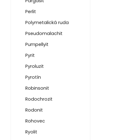
Pargasit
Perlit
Polymetalická ruda
Pseudomalachit
Pumpellyit
Pyrit
Pyroluzit
Pyrotín
Robinsonit
Rodochrozit
Rodonit
Rohovec
Ryolit