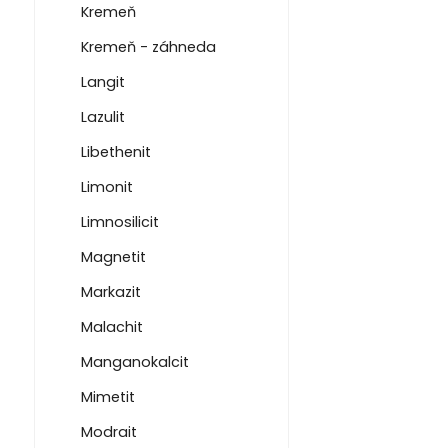
Kremeň
Kremeň - záhneda
Langit
Lazulit
Libethenit
Limonit
Limnosilicit
Magnetit
Markazit
Malachit
Manganokalcit
Mimetit
Modrait