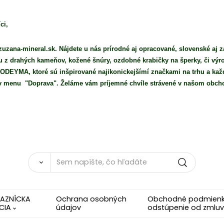
ci,
uzana-mineral.sk. Nájdete u nás prírodné aj opracované, slovenské aj z
iu z drahých kameňov, kožené šnúry, ozdobné krabičky na šperky, či vý
DEYMA, ktoré sú inšpirované najikonickejšímí značkami na trhu a každ
e v menu "Doprava". Želáme vám príjemné chvíle strávené v našom obch
KAZNÍCKA
Ochrana osobných
Obchodné podmienky
CIA
údajov
odstúpenie od zmluv