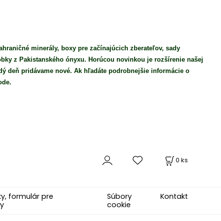
ahraničné minerály, boxy pre začínajúcich zberateľov, sady
robky z Pakistanského ónyxu. Horúcou novinkou je rozšírenie našej
ý deň pridávame nové. Ak hľadáte podrobnejšie informácie o
ode.
0
ks
, formulár pre
Súbory
Kontakt
y
cookie