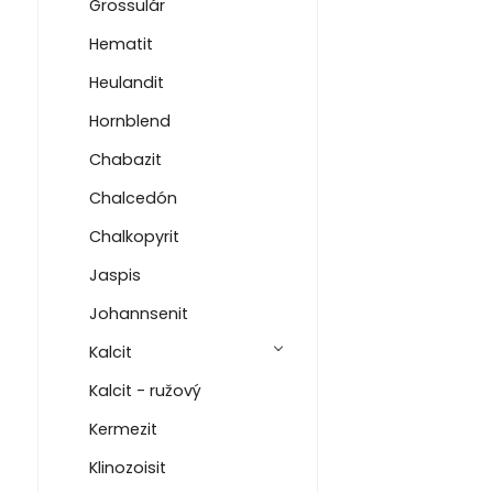
Grossulár
Hematit
Heulandit
Hornblend
Chabazit
Chalcedón
Chalkopyrit
Jaspis
Johannsenit
Kalcit
Kalcit - ružový
Kermezit
Klinozoisit