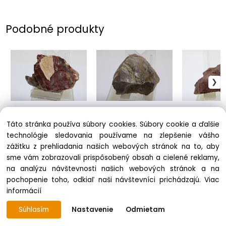
Podobné produkty
Opál mäsový
Opál mäsový
Opál mäsový
1.30 €
2.00 €
1.00 €
Táto stránka používa súbory cookies. Súbory cookie a ďalšie
technológie sledovania používame na zlepšenie vášho
zážitku z prehliadania našich webových stránok na to, aby
sme vám zobrazovali prispôsobený obsah a cielené reklamy,
na analýzu návštevnosti našich webových stránok a na
pochopenie toho, odkiaľ naši návštevníci prichádzajú.
Viac
informácií
Súhlasím
Nastavenie
Odmietam
Vytvorené systémom ClickEshop.sk