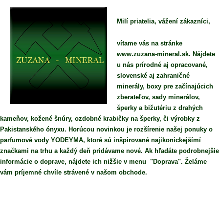
Milí priatelia, vážení zákazníci,
vítame vás na stránke
www.zuzana-mineral.sk. Nájdete
u nás prírodné aj opracované,
slovenské aj zahraničné
minerály, boxy pre začínajúcich
zberateľov, sady minerálov,
šperky a bižutériu z drahých
kameňov, kožené šnúry, ozdobné krabičky na šperky, či výrobky z
Pakistanského ónyxu. Horúcou novinkou je rozšírenie našej ponuky o
parfumové vody YODEYMA, ktoré sú inšpirované najikonickejšímí
značkami na trhu a každý deň pridávame nové. Ak hľadáte podrobnejšie
informácie o doprave, nájdete ich nižšie v menu "Doprava". Želáme
vám príjemné chvíle strávené v našom obchode.