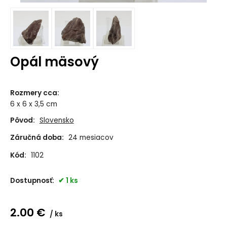
Opál mäsový
Rozmery cca
:
6 x 6 x 3,5 cm
Pôvod:
Slovensko
Záručná doba:
24 mesiacov
Kód:
1102
Dostupnosť:
1 ks
2.00
€
ks