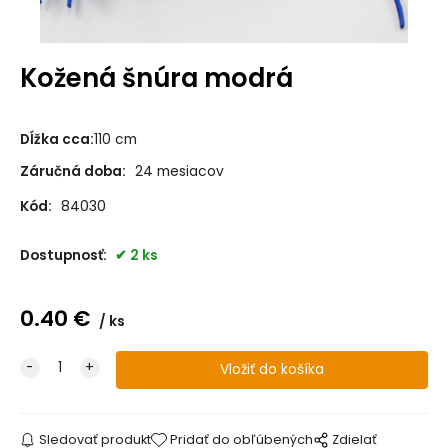
Kožená šnúra modrá
Dĺžka cca
:
110 cm
Záručná doba:
24 mesiacov
Kód:
84030
Dostupnosť:
2 ks
0.40
€
ks
Sledovať produkt
Pridať do obľúbených
Zdielať