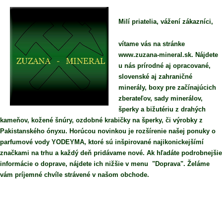
Milí priatelia, vážení zákazníci,
vítame vás na stránke
www.zuzana-mineral.sk. Nájdete
u nás prírodné aj opracované,
slovenské aj zahraničné
minerály, boxy pre začínajúcich
zberateľov, sady minerálov,
šperky a bižutériu z drahých
kameňov, kožené šnúry, ozdobné krabičky na šperky, či výrobky z
Pakistanského ónyxu. Horúcou novinkou je rozšírenie našej ponuky o
parfumové vody YODEYMA, ktoré sú inšpirované najikonickejšímí
značkami na trhu a každý deň pridávame nové. Ak hľadáte podrobnejšie
informácie o doprave, nájdete ich nižšie v menu "Doprava". Želáme
vám príjemné chvíle strávené v našom obchode.