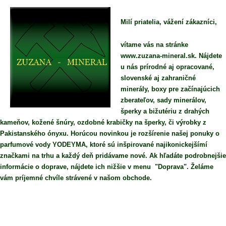
Milí priatelia, vážení zákazníci,
vítame vás na stránke
www.zuzana-mineral.sk. Nájdete
u nás prírodné aj opracované,
slovenské aj zahraničné
minerály, boxy pre začínajúcich
zberateľov, sady minerálov,
šperky a bižutériu z drahých
kameňov, kožené šnúry, ozdobné krabičky na šperky, či výrobky z
Pakistanského ónyxu. Horúcou novinkou je rozšírenie našej ponuky o
parfumové vody YODEYMA, ktoré sú inšpirované najikonickejšímí
značkami na trhu a každý deň pridávame nové. Ak hľadáte podrobnejšie
informácie o doprave, nájdete ich nižšie v menu "Doprava". Želáme
vám príjemné chvíle strávené v našom obchode.