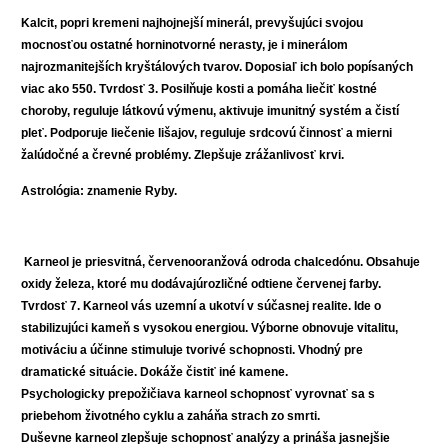
Kalcit, popri kremeni najhojnejší minerál, prevyšujúci svojou
mocnosťou ostatné horninotvorné nerasty, je i minerálom
najrozmanitejších kryštálových tvarov. Doposiaľ ich bolo popísaných
viac ako 550. Tvrdosť 3.
Posilňuje kosti a pomáha liečiť kostné
choroby, reguluje látkovú výmenu, aktivuje imunitný systém a čistí
pleť. Podporuje liečenie lišajov, reguluje srdcovú činnosť a mierni
žalúdočné a črevné problémy. Zlepšuje zrážanlivosť krvi.
Astrológia: znamenie Ryby.
Karneol je priesvitná, červenooranžová odroda chalcedónu. Obsahuje
oxidy železa, ktoré mu dodávajúrozličné odtiene červenej farby.
Tvrdosť 7.
Karneol vás uzemní a ukotví v súčasnej realite. Ide o
stabilizujúci kameň s vysokou energiou. Výborne obnovuje vitalitu,
motiváciu a účinne stimuluje tvorivé schopnosti. Vhodný pre
dramatické situácie. Dokáže čistiť iné kamene.
Psychologicky prepožičiava karneol schopnosť vyrovnať sa s
priebehom životného cyklu a zaháňa strach zo smrti.
Duševne karneol zlepšuje schopnosť analýzy a prináša jasnejšie