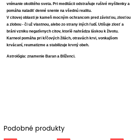
vnímanie okolitého sveta. Pri meditácii odstraňuje rušivé myšlienky a
pomáha naladiť denné snenie na všednú realitu.
V citovej oblasti je kameň mocným ochrancom pred závisťou, zlosťou
a zlobou - či už vlastnou, alebo zo strany iných ľudí. Utišuje zlosť a
bráni vzniku negatívnych citov, ktoríé nahrádza láskou k životu.
Karneol pomáha pri kŕčových žilách, otravách krvi, vonkajšom
krvácaní, reumatizme a stabilizuje krvný obeh.
Astrológia: znamenie Baran a Blíženci.
Podobné produkty