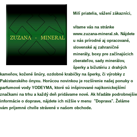
Milí priatelia, vážení zákazníci,
vítame vás na stránke
www.zuzana-mineral.sk. Nájdete
u nás prírodné aj opracované,
slovenské aj zahraničné
minerály, boxy pre začínajúcich
zberateľov, sady minerálov,
šperky a bižutériu z drahých
kameňov, kožené šnúry, ozdobné krabičky na šperky, či výrobky z
Pakistanského ónyxu. Horúcou novinkou je rozšírenie našej ponuky o
parfumové vody YODEYMA, ktoré sú inšpirované najikonickejšímí
značkami na trhu a každý deň pridávame nové. Ak hľadáte podrobnejšie
informácie o doprave, nájdete ich nižšie v menu "Doprava". Želáme
vám príjemné chvíle strávené v našom obchode.