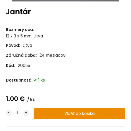
Jantár
Rozmery cca
:
12 x 3 x 5 mm, Litva
Pôvod:
Litva
Záručná doba:
24 mesiacov
Kód:
20055
Dostupnosť:
1 ks
1.00
€
ks