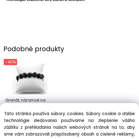
Podobné produkty
- 40%
Granát, náramok na
gumičke II
5.94 €
9.90 €
Táto stránka používa súbory cookies. Súbory cookie a ďalšie
technológie sledovania používame na zlepšenie vášho
zážitku z prehliadania našich webových stránok na to, aby
sme vám zobrazovali prispôsobený obsah a cielené reklamy,