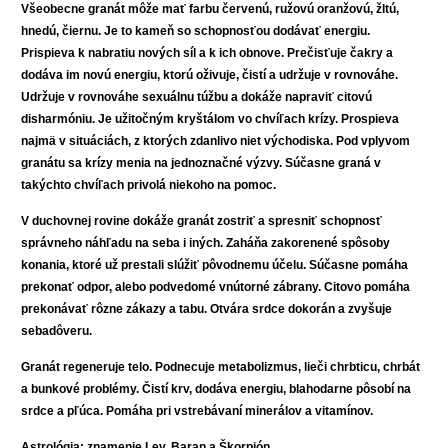
Všeobecne granát môže mať farbu červenú, ružovú oranžovú, žltú,
hnedú, čiernu. Je to kameň so schopnosťou dodávať energiu.
Prispieva k nabratiu nových síl a k ich obnove. Prečisťuje čakry a
dodáva im novú energiu, ktorú oživuje, čistí a udržuje v rovnováhe.
Udržuje v rovnováhe sexuálnu túžbu a dokáže napraviť citovú
disharmóniu. Je užitočným kryštálom vo chvíľach krízy. Prospieva
najmä v situáciách, z ktorých zdanlivo niet východiska. Pod vplyvom
granátu sa krízy menia na jednoznačné výzvy. Súčasne graná v
takýchto chvíľach privolá niekoho na pomoc.
V duchovnej rovine dokáže granát zostriť a spresniť schopnosť
správneho náhľadu na seba i iných. Zaháňa zakorenené spôsoby
konania, ktoré už prestali slúžiť pôvodnemu účelu. Súčasne pomáha
prekonať odpor, alebo podvedomé vnútorné zábrany. Citovo pomáha
prekonávať rôzne zákazy a tabu. Otvára srdce dokorán a zvyšuje
sebadôveru.
Granát regeneruje telo. Podnecuje metabolizmus, lieči chrbticu, chrbát
a bunkové problémy. Čistí krv, dodáva energiu, blahodarne pôsobí na
srdce a pľúca. Pomáha pri vstrebávaní minerálov a vitamínov.
Astrológia: znamenie Lev, Baran a Škorpión.