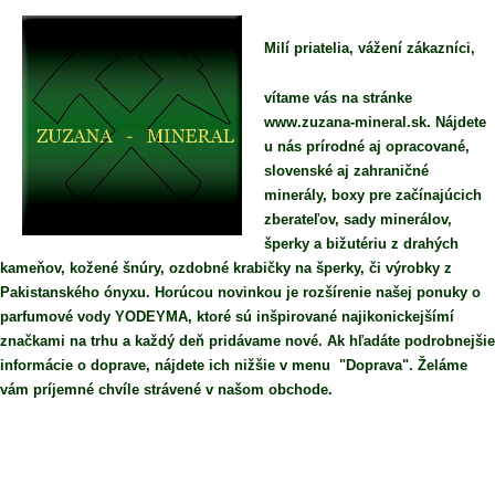
Milí priatelia, vážení zákazníci,
vítame vás na stránke
www.zuzana-mineral.sk. Nájdete
u nás prírodné aj opracované,
slovenské aj zahraničné
minerály, boxy pre začínajúcich
zberateľov, sady minerálov,
šperky a bižutériu z drahých
kameňov, kožené šnúry, ozdobné krabičky na šperky, či výrobky z
Pakistanského ónyxu. Horúcou novinkou je rozšírenie našej ponuky o
parfumové vody YODEYMA, ktoré sú inšpirované najikonickejšímí
značkami na trhu a každý deň pridávame nové. Ak hľadáte podrobnejšie
informácie o doprave, nájdete ich nižšie v menu "Doprava". Želáme
vám príjemné chvíle strávené v našom obchode.