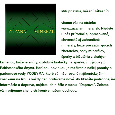
Milí priatelia, vážení zákazníci,
vítame vás na stránke
www.zuzana-mineral.sk. Nájdete
u nás prírodné aj opracované,
slovenské aj zahraničné
minerály, boxy pre začínajúcich
zberateľov, sady minerálov,
šperky a bižutériu z drahých
kameňov, kožené šnúry, ozdobné krabičky na šperky, či výrobky z
Pakistanského ónyxu. Horúcou novinkou je rozšírenie našej ponuky o
parfumové vody YODEYMA, ktoré sú inšpirované najikonickejšímí
značkami na trhu a každý deň pridávame nové. Ak hľadáte podrobnejšie
informácie o doprave, nájdete ich nižšie v menu "Doprava". Želáme
vám príjemné chvíle strávené v našom obchode.