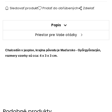
Sledovať produkt
Pridať do obľúbených
Zdielať
Popis
Priestor pre Vaše otázky
Chalcedón v jaspise, krajina pôvodu je Maďarsko - Győrgyőstarján,
rozmery vzorky sú cca: 4 x 3 x 3 cm.
Podobné produkty