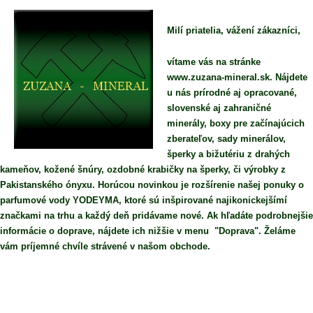
Milí priatelia, vážení zákazníci,
vítame vás na stránke
www.zuzana-mineral.sk. Nájdete
u nás prírodné aj opracované,
slovenské aj zahraničné
minerály, boxy pre začínajúcich
zberateľov, sady minerálov,
šperky a bižutériu z drahých
kameňov, kožené šnúry, ozdobné krabičky na šperky, či výrobky z
Pakistanského ónyxu. Horúcou novinkou je rozšírenie našej ponuky o
parfumové vody YODEYMA, ktoré sú inšpirované najikonickejšímí
značkami na trhu a každý deň pridávame nové. Ak hľadáte podrobnejšie
informácie o doprave, nájdete ich nižšie v menu "Doprava". Želáme
vám príjemné chvíle strávené v našom obchode.