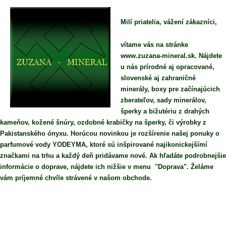
Milí priatelia, vážení zákazníci,
vítame vás na stránke
www.zuzana-mineral.sk. Nájdete
u nás prírodné aj opracované,
slovenské aj zahraničné
minerály, boxy pre začínajúcich
zberateľov, sady minerálov,
šperky a bižutériu z drahých
kameňov, kožené šnúry, ozdobné krabičky na šperky, či výrobky z
Pakistanského ónyxu. Horúcou novinkou je rozšírenie našej ponuky o
parfumové vody YODEYMA, ktoré sú inšpirované najikonickejšímí
značkami na trhu a každý deň pridávame nové. Ak hľadáte podrobnejšie
informácie o doprave, nájdete ich nižšie v menu "Doprava". Želáme
vám príjemné chvíle strávené v našom obchode.