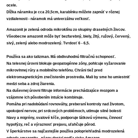
ocele.
Dĺžka náramku je cca 20,5cm, karabínku môžete zapnúť v rôznej
vzdialenosti - náramok má univerzálnu veľkosť.
Amazonit je zelená odroda mikroklínu zo skupiny draselných živcov.
Všeobecne amazonit môže byť bezfarebný, biely, žltý, ružový, červený,
sivý, zelený alebo modrozelený. Tvrdosť 6 - 6,5.
Používa sa ako talizman. Má obdivuhodnú filtračnú schopnosť.
Na telesnej úrovni blokuje geopatogénne zóny, pohlcuje vyžarovanie
mikrovlnnej rúry a mobilného telefónu. Chráni tiež pred
elektromagnetickým znečistením prostredia. Mali by sme ho umiestniť
medzi seba a zdroj žiarenia.
Na duševnej úrovni filtruje informácie prechádzajúce mozgom a
vzájomne ich pôsobením intuície kombinuje.
Pomáha pri nadobúdaní rovnováhy, preberaní kontroly nad životom,
upokojení nervov, pri srdcových problémoch, utlmuje silné bolesti
hlavy a migrény, svalové kŕče, podporuje látkovú výmenu, činnosť
hypofýzy, reč a výraznosť prejavu, uľahčuje pôrod.
V šperkárstve sa najčastejšie používa polopriehľadná modrozelená