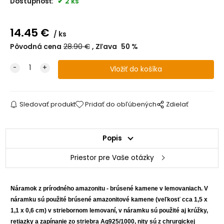
Dostupnosť:
2 ks
14.45
€
ks
Pôvodná cena
28.90
€
Zľava
50
%
Sledovať produkt
Pridať do obľúbených
Zdielať
Popis
Priestor pre Vaše otázky
Náramok z prírodného amazonitu - brúsené kamene v lemovaniach. V
náramku sú použité brúsené amazonitové kamene (veľkosť cca 1,5 x
1,1 x 0,6 cm) v striebornom lemovaní, v náramku sú použité aj krúžky,
retiazky a zapínanie zo striebra Ag925/1000, nity sú z chrurgickej