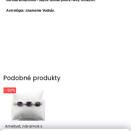
odroda amazonitu - názov dostal podľa rieky Amazon.
Astrológia: znamenie Vodnár.
Podobné produkty
- 50%
Ametyst, náramok s