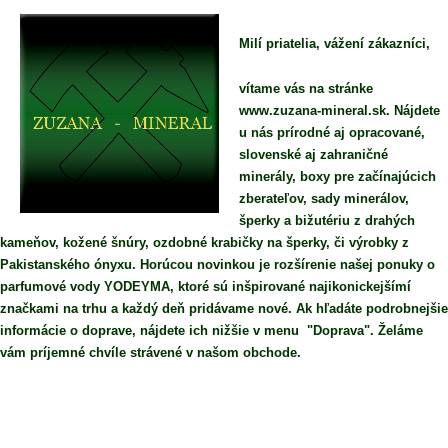
Milí priatelia, vážení zákazníci,
vítame vás na stránke
www.zuzana-mineral.sk. Nájdete
u nás prírodné aj opracované,
slovenské aj zahraničné
minerály, boxy pre začínajúcich
zberateľov, sady minerálov,
šperky a bižutériu z drahých
kameňov, kožené šnúry, ozdobné krabičky na šperky, či výrobky z
Pakistanského ónyxu. Horúcou novinkou je rozšírenie našej ponuky o
parfumové vody YODEYMA, ktoré sú inšpirované najikonickejšímí
značkami na trhu a každý deň pridávame nové. Ak hľadáte podrobnejšie
informácie o doprave, nájdete ich nižšie v menu "Doprava". Želáme
vám príjemné chvíle strávené v našom obchode.